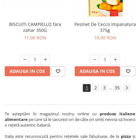
BISCUITI CAMPIELLO fara
Pesmet De Cecco Impanatura
zahar 350G
375g
11,00 RON
10,00 RON
ADAUGA IN COS
ADAUGA IN COS
1
2
3
35
...
Te aşteptăm în magazinul nostru online cu
produse italiene
alimentare
pe care să le savurezi ori de câte ori simţi nevoia să încerci
o reţetă autentic italiană.
Italia este recunoscută pentru reţetele sale fabuloase, de la
pizza
şi