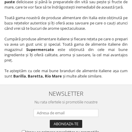
paste
delicioase şi până la preparatele din vită sau peşte şi fructe de
mare, care te vor face să te îndrăgosteşti iremediabil de această ţară.
Toată gama noastră de produse alimentare din Italia este obţinută pe
baza reţetelor autentice şi îţi oferă acea savoare pe care o cauţi atunci
când vrei să te bucuri de arome spectaculoase.
Cumpără produse alimentare italiene şi fiecare reţeta pe care o prepari
va avea un gust unic şi special. Toată gama de alimente italiene din
magazinul
Supermercato
este obţinută din cele mai bune
ingrediente şi îţi oferă calitate, aroma şi savoare, la cel mai avantajos
preţ.
Te așteptăm cu cele mai bune branduri de alimente italiene așa cum
sunt
Barilla
,
Baretta, Rio Mare
și multe altele similare.
NEWSLETTER
Nu rata ofertele si promotiile noastre
Vreau sa primesc newsletter cu promotiile