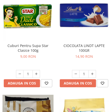
Bere italiana
Vinuri italiene
Bauturi aperitive, alcoolice
Apa italiana
Sucuri si bauturi racoritoare
Ceai
Cuburi Pentru Supa Star
CIOCOLATA LINDT LAPTE
Panettone cozonac italian,
Clasice 100g
100GR
Pandoro si Balocco
9,00 RON
14,90 RON
Produse fara gluten
Produse de panificatie
Produse de patiserie
ADAUGA IN COS
ADAUGA IN COS