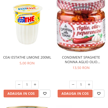
CEAI ESTATHE LIMONE 200ML
CONDIMENT SPAGHETE
NONNA AGLIO OLIO
5,00 RON
PEPERONCINO 90G
13,50 RON
ADAUGA IN COS
ADAUGA IN COS