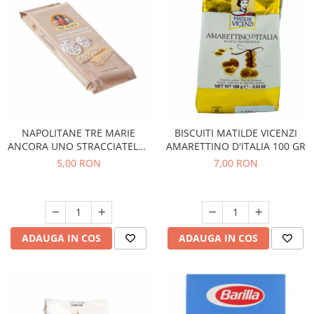
NAPOLITANE TRE MARIE
BISCUITI MATILDE VICENZI
ANCORA UNO STRACCIATELLA
AMARETTINO D'ITALIA 100 GR
36G
5,00 RON
7,00 RON
ADAUGA IN COS
ADAUGA IN COS