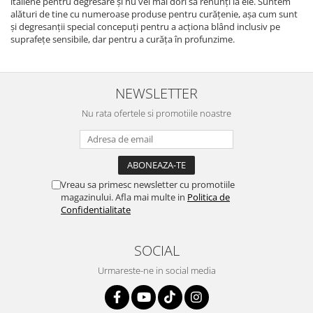
italiene pentru degresare și nu vei mai dori să renunți la ele. Suntem
alături de tine cu numeroase produse pentru curățenie, așa cum sunt
și degresanții special concepuți pentru a acționa blând inclusiv pe
suprafețe sensibile, dar pentru a curăța în profunzime.
NEWSLETTER
Nu rata ofertele si promotiile noastre
Vreau sa primesc newsletter cu promotiile
magazinului. Afla mai multe in
Politica de
Confidentialitate
SOCIAL
Urmareste-ne in social media