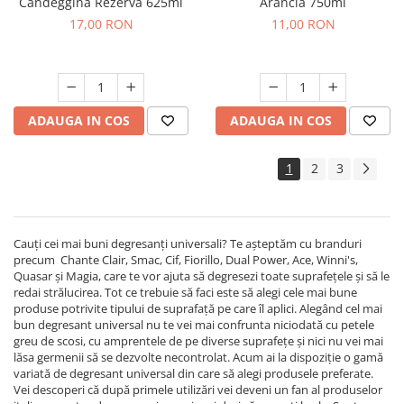
Candeggina Rezerva 625ml
Arancia 750ml
17,00 RON
11,00 RON
ADAUGA IN COS
ADAUGA IN COS
1
2
3
Cauți cei mai buni degresanți universali? Te așteptăm cu branduri
precum Chante Clair, Smac, Cif, Fiorillo, Dual Power, Ace, Winni's,
Quasar și Magia, care te vor ajuta să degresezi toate suprafețele și să le
redai strălucirea. Tot ce trebuie să faci este să alegi cele mai bune
produse potrivite tipului de suprafață pe care îl aplici. Alegând cel mai
bun degresant universal nu te vei mai confrunta niciodată cu petele
greu de scosi, cu amprentele de pe diverse suprafețe și nici nu vei mai
lăsa germenii să se dezvolte necontrolat. Acum ai la dispoziție o gamă
variată de degresant universal din care să alegi produsele preferate.
Vei descoperi că după primele utilizări vei deveni un fan al produselor