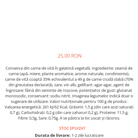
Crapate
Hartie igienica
Geluri de dus pentru Barbati si
Fructe si legume din Italia
Femei din Italia
Solutii curatat suprafete baie
Sosuri Italiene
Spumant de baie
Solutii anticalcar
Sosuri de rosii si pasta de tomate
Sapun Lichid sau Solid
Igiena casei
Antibacterian Pentru Fata sau
Sosuri paste
Solutie curatat geamuri
Maini
Servetele umede, nazale
Produse proaspete
Degresant mobila
Parfumuri Italiene
Blaturi de pizza
Degresant universal
Produse Igiena Dentara
25,00 RON
Branzeturi italiene
Parfum, odorizant camera
Pasta de dinti
Mezeluri italiene
Detergenti pardoseli
Conserva din carne de vită în gelatină vegetală. Ingrediente: zeamă de
Periute de Dinti
Dulciuri italiene
carne (apă, miere, plante aromatice, arome naturale, condimente),
Solutii anti insecte
carne de vită coaptă 35% echivalentul a 49 g de carne crudă slabă (70%
Apa de Gura
Biscuiti italieni
din greutatea declarată), sare, vin alb, gelifiant: agar-agar, agent de
Igiena intima
Prajituri, napolitane, cornuri
îngrosare: făină din semințe de roșcove, potențiator de gust: glutanat
monosodic, conservant: sodiu nitrit. Imaginea legumelor indică doar o
italiene
Absorbante
sugerare de utilizare. Valori nutriționale pentru 100 g de produs:
Bomboane italiene
Geluri intime
Valoarea energetică: 261 kJ/62 Kcal, Grăsimi: 1,5 g (din care acizi saturați
Ciocolata italiana
0,7 g), Carbohidrați: 0,2 g (din care zaharuri 0,2 g), Proteine: 11,5 g,
Fibre: 0,5g, Sare: 0,75g. A se păstra la loc uscat și răcoros.
Snacksuri italiene
Cafea italiana
STOC EPUIZAT
Durata de livrare:
1-2 zile lucratoare
Bauturi italiene