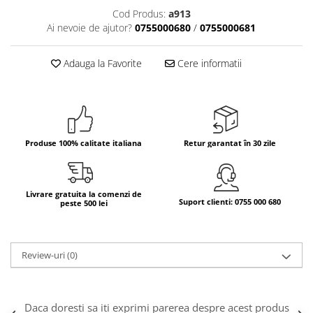
Cod Produs:
a913
Bere italiana
Ai nevoie de ajutor?
0755000680
/
0755000681
Vinuri italiene
Bauturi aperitive, alcoolice
Adauga la Favorite
Cere informatii
Apa italiana
Sucuri si bauturi racoritoare
Ceai
Panettone cozonac italian,
Pandoro si Balocco
Produse 100% calitate italiana
Retur garantat în 30 zile
Produse fara gluten
Produse de panificatie
Livrare gratuita la comenzi de
Suport clienti: 0755 000 680
peste 500 lei
Produse de patiserie
Review-uri
(0)
Daca doresti sa iti exprimi parerea despre acest produs