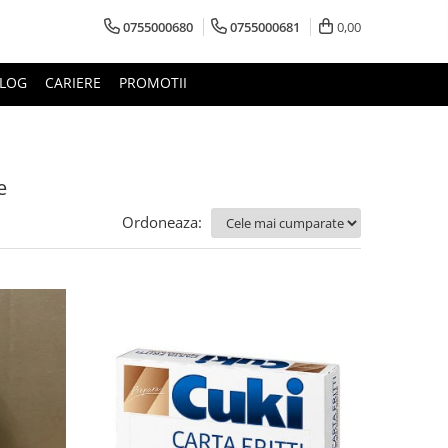
0755000680
0755000681
0,00
LOG
CARIERE
PROMOTII
e
Ordoneaza: