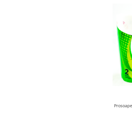
Bere italiana
Vinuri italiene
Bauturi aperitive, alcoolice
Apa italiana
Sucuri si bauturi racoritoare
Ceai
Panettone cozonac italian,
Pandoro si Balocco
Produse fara gluten
Produse de panificatie
Produse de patiserie
Prosoape 