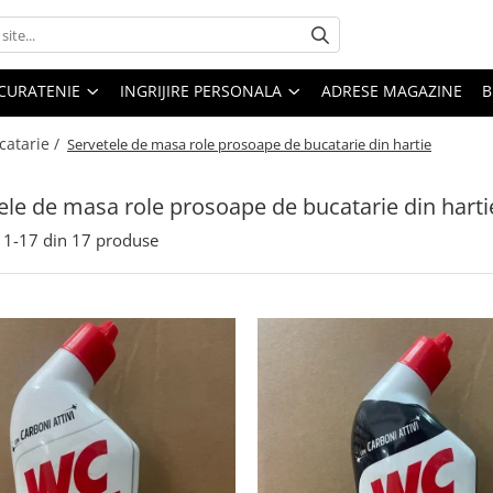
CURATENIE
INGRIJIRE PERSONALA
ADRESE MAGAZINE
B
catarie /
Servetele de masa role prosoape de bucatarie din hartie
ele de masa role prosoape de bucatarie din harti
1-
17
din
17
produse