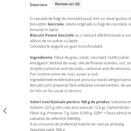
Review-uri
(0)
Descriere
Bere italiana
Vinuri italiene
O cascadă de fulgi de ciocolată pură, într-un aluat gustos de
Bauturi aperitive, alcoolice
biscuiților
Gocciole
, rețeta originală cu fulgi de ciocolată, s
înmuiați în lapte.
Apa italiana
Biscuţii Pavesi Gocciole
au o textură sfărâmicioasă şi sun
Sucuri si bauturi racoritoare
alături de un pahar cu lapte.
Ciocolata le asigură un gust inconfundabil.
Ceai
Panettone cozonac italian,
Ingrediente
: Făină de grâu, zahăr, ciocolată 14,6% (zahăr
Pandoro si Balocco
emulgator: lecitină de soia), ulei de floarea soarelui, unt, 
drojdie (carbonat acid de sodiu, carbonat acid de amoniu), 
Produse fara gluten
Pot conține urme de: nuci, susan și ouă.
Produse de panificatie
Ingredientele evidențiate pot provoca reacții alergice pers
Biscuiții sunt preparați fără utilizarea conservanților, de
Produse de patiserie
lor într-un loc uscat și răcoros.
Valori nutriționale pentru 100 g de produs
: Valoarea en
Grăsimi: 22,5 g (din care acizi saturați 12,6 g), Carbohidrați: 
Fibre: 4 g, Proteine: 7 g, Sare: 0,500 g. DZR* = Doza zilnic
valoarea de referință (8400kJ).
A se consuma de preferință înainte de: vezi pe ambalaj.
Greutate netă: 500 g.