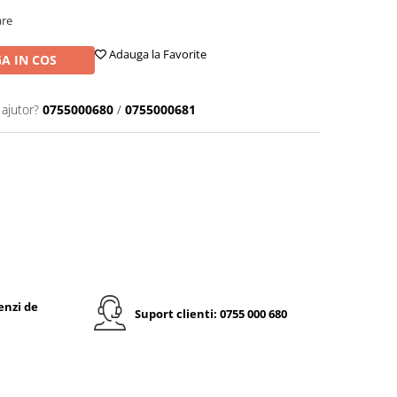
are
Adauga la Favorite
A IN COS
 ajutor?
0755000680
/
0755000681
enzi de
Suport clienti: 0755 000 680