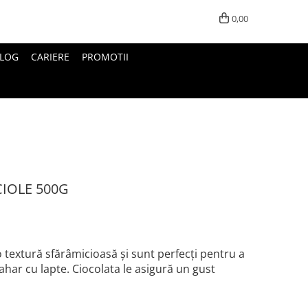
0,00
LOG
CARIERE
PROMOTII
CIOLE 500G
o textură sfărâmicioasă şi sunt perfecţi pentru a
ahar cu lapte. Ciocolata le asigură un gust