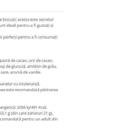
 biscuiți: acesta este secretul
unt ideali pentru a fi gustați și
t perfecţi pentru a fi consumaţi
, pastă de cacao, unt de cacao,
sirop de glucoză, amidon de grâu,
sare, aromă de vanilie.
oanelor cu intoleranță.
 aceea este recomandată păstrarea
ergetică: 2056 kJ/491 Kcal,
63,1 g (din care zaharuri 21 g),
ă recomandată pentru un adult din