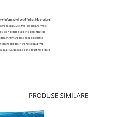
ter informativ și pot diferi față de produsul
 a produselor. Designul, culorile, formele,
cele din pozele de pe site. Specificațiile
 fără înștiințare prealabilă din partea
otografie sau descriere nu obligă firma
im să actualizăm în cel mai scurt timp toate
PRODUSE SIMILARE