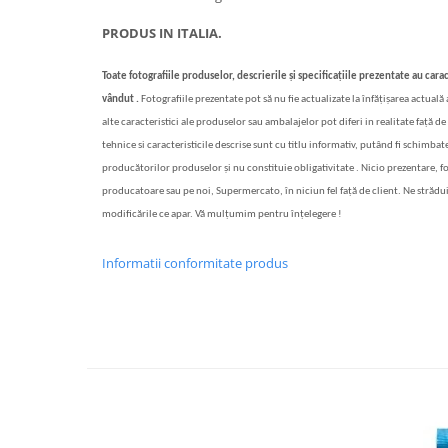
PRODUS IN ITALIA.
Toate fotografiile produselor, descrierile și specificațiile prezentate au carac
vândut .
Fotografiile prezentate pot să nu fie actualizate la înfățișarea actuală
alte caracteristici ale produselor sau ambalajelor pot diferi in realitate față de 
tehnice si caracteristicile descrise sunt cu titlu informativ, putând fi schimbate
producătorilor produselor și nu constituie obligativitate . Nicio prezentare, f
producatoare sau pe noi, Supermercato, în niciun fel față de client. Ne strădu
modificările ce apar. Vă mulțumim pentru înțelegere !
Informatii conformitate produs