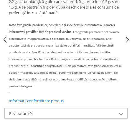
2,2 g, carbohidrați: 0 g din care zaharuri: 0 g, proteine: 0,5 g, sare:
1,5 g. A se păstra în frigider după deschidere și a se consuma de
preferință într-o săptâmană
Toate fotografiile produselor, descrierile și specificațiile prezentate au caracter
informativ și pot diferi față de produsul vândut .
Fotografiile prezentate pot să nu fie
actualizate la înfățișarea actuală a produselor. Designul, culorile, formele, alte
caracteristici ale produselor sau ambalajelor pot diferi in realitate față de cele din
pozele de pe site. Specificațiile tehnice si caracteristicile descrise sunt cu titlu
informativ, putând fi schimbate fără înștiințare prealabilă din partea producătorilor
produselor și nu constituie obligativitate . Nicio prezentare, fotografie sau descriere nu
obligă firma producatoare sau pe noi, Supermercato, în niciun fel față de client. Ne
străduim să actualizăm în cel mai scurt timp toate modificările ce apar. Vă mulțumim
pentru înțelegere !
.
Informatii conformitate produs
Review-uri
(0)