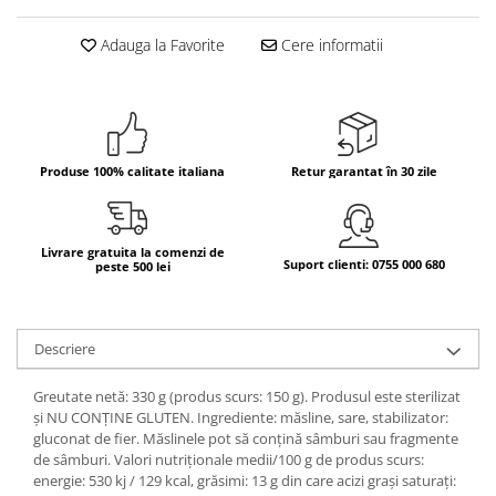
Bere italiana
Adauga la Favorite
Cere informatii
Vinuri italiene
Bauturi aperitive, alcoolice
Apa italiana
Sucuri si bauturi racoritoare
Produse 100% calitate italiana
Retur garantat în 30 zile
Ceai
Panettone cozonac italian,
Pandoro si Balocco
Livrare gratuita la comenzi de
Produse fara gluten
Suport clienti: 0755 000 680
peste 500 lei
Produse de panificatie
Produse de patiserie
Descriere
Greutate netă: 330 g (produs scurs: 150 g). Produsul este sterilizat
și NU CONȚINE GLUTEN. Ingrediente: măsline, sare, stabilizator:
gluconat de fier. Măslinele pot să conțină sâmburi sau fragmente
de sâmburi. Valori nutriționale medii/100 g de produs scurs:
energie: 530 kj / 129 kcal, grăsimi: 13 g din care acizi grași saturați: