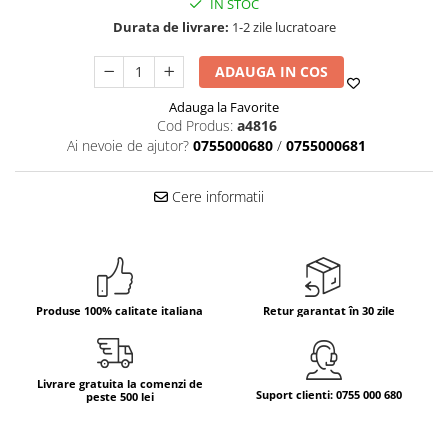
IN STOC
Durata de livrare:
1-2 zile lucratoare
Bere italiana
Vinuri italiene
ADAUGA IN COS
Bauturi aperitive, alcoolice
Adauga la Favorite
Apa italiana
Cod Produs:
a4816
Sucuri si bauturi racoritoare
Ai nevoie de ajutor?
0755000680
/
0755000681
Ceai
Panettone cozonac italian,
Cere informatii
Pandoro si Balocco
Produse fara gluten
Produse de panificatie
Produse de patiserie
Produse 100% calitate italiana
Retur garantat în 30 zile
Livrare gratuita la comenzi de
Suport clienti: 0755 000 680
peste 500 lei