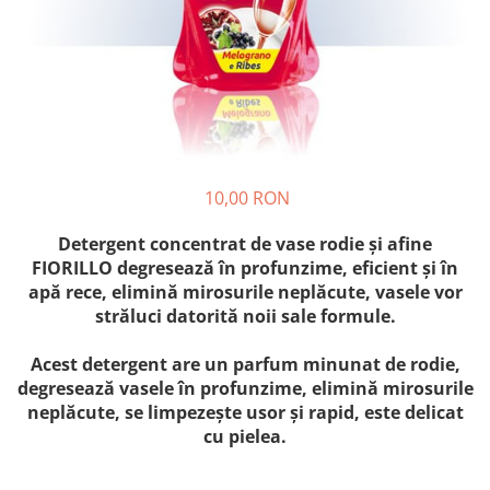
Crapate
Hartie igienica
Geluri de dus pentru Barbati si
Fructe si legume din Italia
Femei din Italia
Solutii curatat suprafete baie
Sosuri Italiene
Spumant de baie
Solutii anticalcar
Sosuri de rosii si pasta de tomate
Sapun Lichid sau Solid
Igiena casei
Antibacterian Pentru Fata sau
Sosuri paste
Solutie curatat geamuri
Maini
Servetele umede, nazale
Produse proaspete
Degresant mobila
Parfumuri Italiene
Blaturi de pizza
Degresant universal
Produse Igiena Dentara
10,00 RON
Branzeturi italiene
Parfum, odorizant camera
Pasta de dinti
Mezeluri italiene
Detergenti pardoseli
Detergent concentrat de vase rodie și afine
Periute de Dinti
Dulciuri italiene
FIORILLO degresează în profunzime, eficient și în
Solutii anti insecte
Apa de Gura
apă rece, elimină mirosurile neplăcute, vasele vor
Biscuiti italieni
Igiena intima
străluci datorită noii sale formule.
Prajituri, napolitane, cornuri
italiene
Absorbante
Acest detergent are un parfum minunat de rodie,
Bomboane italiene
Geluri intime
degresează vasele în profunzime, elimină mirosurile
Ciocolata italiana
neplăcute, se limpezește usor și rapid, este delicat
Snacksuri italiene
cu pielea.
Cafea italiana
Bauturi italiene