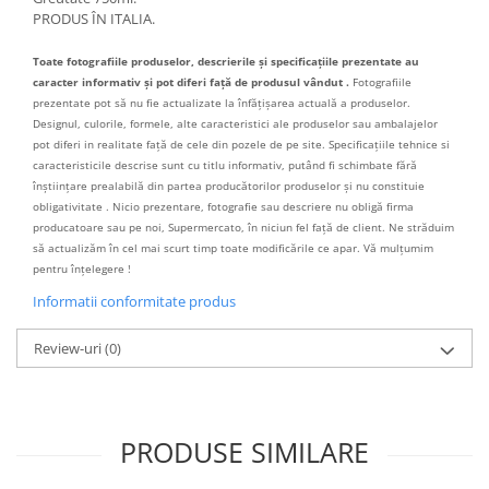
PRODUS ÎN ITALIA.
Toate fotografiile produselor, descrierile și specificațiile prezentate au
caracter informativ și pot diferi față de produsul vândut .
Fotografiile
prezentate pot să nu fie actualizate la înfățișarea actuală a produselor.
Designul, culorile, formele, alte caracteristici ale produselor sau ambalajelor
pot diferi in realitate față de cele din pozele de pe site. Specificațiile tehnice si
caracteristicile descrise sunt cu titlu informativ, putând fi schimbate fără
înștiințare prealabilă din partea producătorilor produselor și nu constituie
obligativitate . Nicio prezentare, fotografie sau descriere nu obligă firma
producatoare sau pe noi, Supermercato, în niciun fel față de client. Ne străduim
să actualizăm în cel mai scurt timp toate modificările ce apar. Vă mulțumim
pentru înțelegere !
Informatii conformitate produs
Review-uri
(0)
PRODUSE SIMILARE