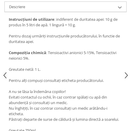
Descriere
Instrucțiuni de utilizare
: indiferent de duritatea apei: 10 g de
produs în 5 litri de apă. 1 lingură = 10 g.
Pentru dozaj urmăriți instrucțiunile producătorului, în functie de
duritatea apei.
Compoziția chimică
: Tensioactivi anionici 5-15%, Tensioactivi
neionici 5%.
Greutate netă: 1 L.
Pentru alți compuși consultați eticheta producătorului.
A nu se lăsa la îndemâna copiilor!
Evitati contactul cu ochii, în caz contrar spălați cu apă din
abundență și consultați un medic.
Nu înghițiți, în caz contrar consultați un medic arătându-i
eticheta.
Păstrați departe de surse de căldură și lumina directă a soarelui.
Greutate 750ml.