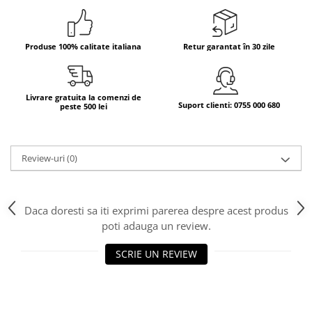
Bere italiana
Vinuri italiene
Produse 100% calitate italiana
Retur garantat în 30 zile
Bauturi aperitive, alcoolice
Apa italiana
Sucuri si bauturi racoritoare
Livrare gratuita la comenzi de
Suport clienti: 0755 000 680
peste 500 lei
Ceai
Panettone cozonac italian,
Pandoro si Balocco
Review-uri
(0)
Produse fara gluten
Produse de panificatie
Produse de patiserie
Daca doresti sa iti exprimi parerea despre acest produs
poti adauga un review.
SCRIE UN REVIEW