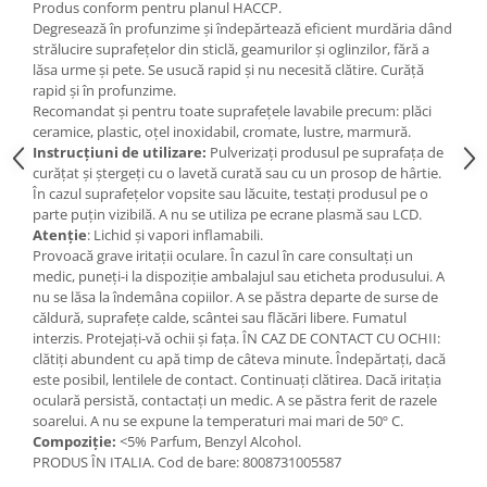
Produs conform pentru planul HACCP.
Degresează în profunzime și îndepărtează eficient murdăria dând
strălucire suprafețelor din sticlă, geamurilor și oglinzilor, fără a
lăsa urme și pete. Se usucă rapid și nu necesită clătire. Curăță
rapid și în profunzime.
Recomandat și pentru toate suprafețele lavabile precum: plăci
ceramice, plastic, oțel inoxidabil, cromate, lustre, marmură.
Instrucțiuni de utilizare:
Pulverizați produsul pe suprafața de
curățat și ștergeți cu o lavetă curată sau cu un prosop de hârtie.
În cazul suprafețelor vopsite sau lăcuite, testați produsul pe o
parte puțin vizibilă. A nu se utiliza pe ecrane plasmă sau LCD.
Atenție
: Lichid și vapori inflamabili.
Provoacă grave iritații oculare. În cazul în care consultați un
medic, puneți-i la dispoziție ambalajul sau eticheta produsului. A
nu se lăsa la îndemâna copiilor. A se păstra departe de surse de
căldură, suprafețe calde, scântei sau flăcări libere. Fumatul
interzis. Protejați-vă ochii și fața. ÎN CAZ DE CONTACT CU OCHII:
clătiți abundent cu apă timp de câteva minute. Îndepărtați, dacă
este posibil, lentilele de contact. Continuați clătirea. Dacă iritația
oculară persistă, contactați un medic. A se păstra ferit de razele
soarelui. A nu se expune la temperaturi mai mari de 50º C.
Compoziție:
<5% Parfum, Benzyl Alcohol.
PRODUS ÎN ITALIA. Cod de bare: 8008731005587