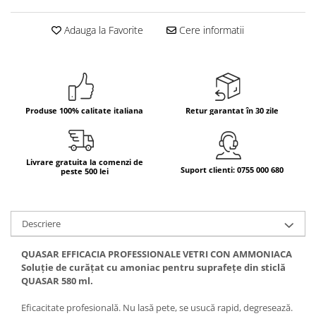
Bere italiana
Adauga la Favorite
Cere informatii
Vinuri italiene
Bauturi aperitive, alcoolice
Apa italiana
Sucuri si bauturi racoritoare
Produse 100% calitate italiana
Retur garantat în 30 zile
Ceai
Panettone cozonac italian,
Pandoro si Balocco
Livrare gratuita la comenzi de
Produse fara gluten
Suport clienti: 0755 000 680
peste 500 lei
Produse de panificatie
Produse de patiserie
Descriere
QUASAR EFFICACIA PROFESSIONALE VETRI CON AMMONIACA
Soluție de curățat cu amoniac pentru suprafețe din sticlă
QUASAR 580 ml.
Eficacitate profesională. Nu lasă pete, se usucă rapid, degresează.