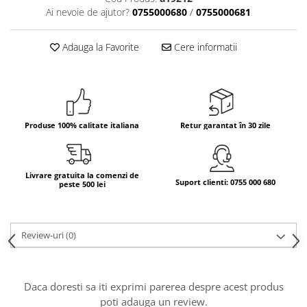
Ai nevoie de ajutor?
0755000680
/
0755000681
Bere italiana
Vinuri italiene
Adauga la Favorite
Cere informatii
Bauturi aperitive, alcoolice
Apa italiana
Sucuri si bauturi racoritoare
Ceai
Produse 100% calitate italiana
Retur garantat în 30 zile
Panettone cozonac italian,
Pandoro si Balocco
Produse fara gluten
Livrare gratuita la comenzi de
Suport clienti: 0755 000 680
Produse de panificatie
peste 500 lei
Produse de patiserie
Review-uri
(0)
Daca doresti sa iti exprimi parerea despre acest produs
poti adauga un review.