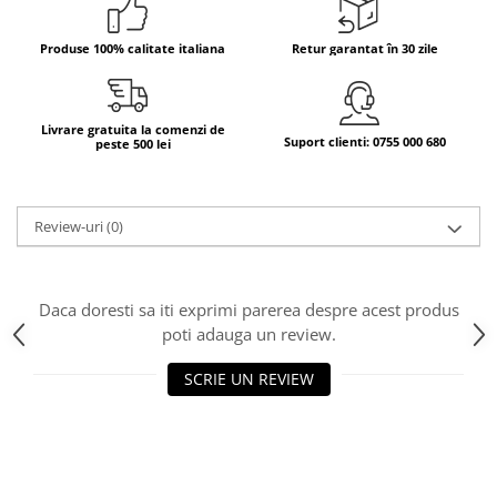
Bere italiana
Produse 100% calitate italiana
Retur garantat în 30 zile
Vinuri italiene
Bauturi aperitive, alcoolice
Apa italiana
Livrare gratuita la comenzi de
Suport clienti: 0755 000 680
peste 500 lei
Sucuri si bauturi racoritoare
Ceai
Panettone cozonac italian,
Review-uri
(0)
Pandoro si Balocco
Produse fara gluten
Produse de panificatie
Daca doresti sa iti exprimi parerea despre acest produs
Produse de patiserie
poti adauga un review.
SCRIE UN REVIEW