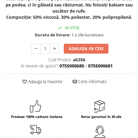
pe podea, ci în găleată sau răsturnat. Nu folosiți balsam sau
Bere italiana
uscător de rufe.
Compoziție: 50% viscoză, 30% poliester, 20% polipropilenă.
Vinuri italiene
Bauturi aperitive, alcoolice
IN STOC
Apa italiana
Durata de livrare:
1-2 zile lucratoare
Sucuri si bauturi racoritoare
ADAUGA IN COS
Ceai
Panettone cozonac italian,
Cod Produs:
a6356
Pandoro si Balocco
Ai nevoie de ajutor?
0755000680
/
0755000681
Produse fara gluten
Adauga la Favorite
Cere informatii
Produse de panificatie
Produse de patiserie
Produse 100% calitate italiana
Retur garantat în 30 zile