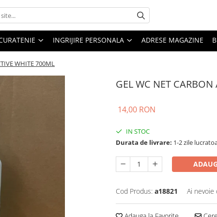
CURATENIE
INGRIJIRE PERSONALA
ADRESE MAGAZINE
B
TIVE WHITE 700ML
GEL WC NET CARBON 
14,00 RON
IN STOC
Durata de livrare:
1-2 zile lucrato
ADAUG
Cod Produs:
a18821
Ai nevoie 
Adauga la Favorite
Cere 