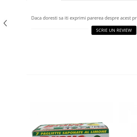
Bere italiana
Vinuri italiene
Daca doresti sa iti exprimi parerea despre acest 
Bauturi aperitive, alcoolice
SCRIE UN REVIEW
Apa italiana
Sucuri si bauturi racoritoare
Ceai
Panettone cozonac italian,
Pandoro si Balocco
Produse fara gluten
Produse de panificatie
Produse de patiserie