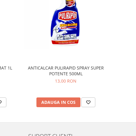
AT 1L
ANTICALCAR PULIRAPID SPRAY SUPER
ANTICALC
POTENTE 500ML
13,00 RON
ADAUGA IN COS
AD