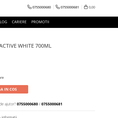
0755000680
0755000681
0,00
LOG
CARIERE
PROMOTII
ACTIVE WHITE 700ML
are
A IN COS
de ajutor?
0755000680
/
0755000681
informatii