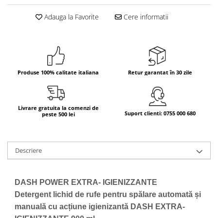
Bere italiana
Adauga la Favorite
Cere informatii
Vinuri italiene
Bauturi aperitive, alcoolice
Apa italiana
Sucuri si bauturi racoritoare
Produse 100% calitate italiana
Retur garantat în 30 zile
Ceai
Panettone cozonac italian,
Pandoro si Balocco
Livrare gratuita la comenzi de
Suport clienti: 0755 000 680
peste 500 lei
Produse fara gluten
Produse de panificatie
Produse de patiserie
Descriere
DASH POWER EXTRA- IGIENIZZANTE
Detergent lichid de rufe pentru spălare automată și
manuală cu acțiune igienizantă DASH EXTRA-