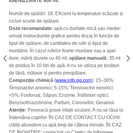
IGIENIZZANTE 900 ml.
Număr de spălări: 18. Eficient la temperaturi scăzute și
cicluri scurte de spălare.
Doze recomandate:
apă cu duritate mică sau medie:
urmați instrucțiunile grafice pentru dozaj în funcție de
tipul de spălare, de cantitatea de rufe și tipul de
murdărie.
În cazul rufelor foarte murdare sau a apei
dure, măriți dozele cu 40 ml;
spălare manuală:
35 ml
de produs în 10 litri de apă. A nu se utiliza pe țesături
de lână, mătase și pentru prespălare.
Compoziție chimică
(
www.info.pg.com
): 15–30%:
Tensioactivi anionici; 5-15%: Tensioactivi neionici;
<5%: Fosfonați, Săpun; Enzime, Înălbitori optici,
Benzisothiazolinone, Parfum, Citronellol, Geraniol.
Atenție:
Provoacă grave iritații oculare. A nu se lăsa la
îndemâna copiilor. ÎN CAZ DE CONTACT CU OCHII:
clătiți abundent cu apă timp de câteva minute. ÎN CAZ
DE ÎNGHIȚIRE: contactați un Centru de Informare