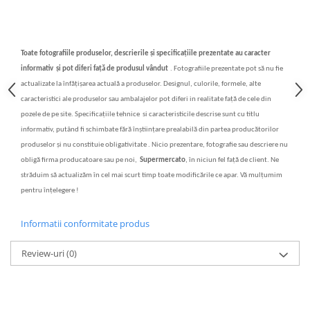
Toate fotografiile produselor, descrierile
și specificațiile
prezentate au caracter
informativ
și
pot diferi fa
ț
ă
de produsul vândut
.
Fotografiile prezentate pot s
ă
nu fie
actualizate la înf
ăț
i
ș
area actual
ă
a produselor. Designul, culorile, formele, alte
caracteristici ale produselor sau ambalajelor pot diferi in realitate fa
ță
de cele din
pozele de pe site. Specifica
ț
iile tehnice si caracteristicile descrise sunt cu titlu
informativ, putând fi schimbate f
ă
r
ă
în
ș
tiin
ț
are prealabil
ă
din partea produc
ă
torilor
produselor
ș
i nu constituie obligativitate . Nicio prezentare, fotografie sau descriere nu
oblig
ă
firma producatoare sau pe noi,
Supermercato
, în niciun fel fa
ță
de client. Ne
str
ăduim să actualizăm în cel mai scurt timp toate modificările ce apar. Vă mulțumim
pentru înțelegere !
Informatii conformitate produs
Review-uri
(0)