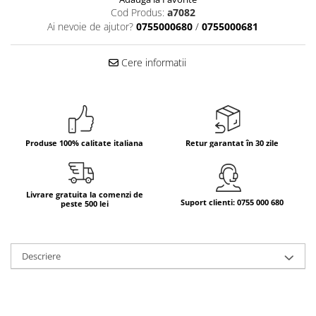
Cod Produs:
a7082
Bere italiana
Ai nevoie de ajutor?
0755000680
/
0755000681
Vinuri italiene
Bauturi aperitive, alcoolice
Cere informatii
Apa italiana
Sucuri si bauturi racoritoare
Ceai
Panettone cozonac italian,
Produse 100% calitate italiana
Retur garantat în 30 zile
Pandoro si Balocco
Produse fara gluten
Produse de panificatie
Livrare gratuita la comenzi de
Suport clienti: 0755 000 680
peste 500 lei
Produse de patiserie
Descriere