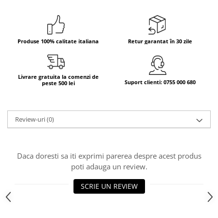
Bere italiana
Vinuri italiene
Bauturi aperitive, alcoolice
Produse 100% calitate italiana
Retur garantat în 30 zile
Apa italiana
Sucuri si bauturi racoritoare
Livrare gratuita la comenzi de
Ceai
Suport clienti: 0755 000 680
peste 500 lei
Panettone cozonac italian,
Pandoro si Balocco
Produse fara gluten
Review-uri
(0)
Produse de panificatie
Produse de patiserie
Daca doresti sa iti exprimi parerea despre acest produs
poti adauga un review.
SCRIE UN REVIEW