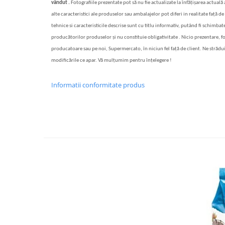
vândut .
Fotografiile prezentate pot să nu fie actualizate la înfățișarea actuală
alte caracteristici ale produselor sau ambalajelor pot diferi in realitate față de 
tehnice si caracteristicile descrise sunt cu titlu informativ, putând fi schimbate
producătorilor produselor și nu constituie obligativitate . Nicio prezentare, f
producatoare sau pe noi, Supermercato, în niciun fel față de client. Ne strădu
modificările ce apar. Vă mulțumim pentru înțelegere !
Informatii conformitate produs