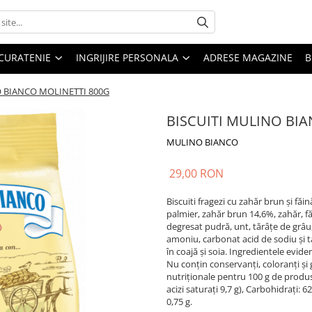
CURATENIE
INGRIJIRE PERSONALA
ADRESE MAGAZINE
B
O BIANCO MOLINETTI 800G
BISCUITI MULINO BI
MULINO BIANCO
29,00 RON
Biscuiti fragezi cu zahăr brun și făi
palmier, zahăr brun 14,6%, zahăr, făi
degresat pudră, unt, tărâțe de grâu
amoniu, carbonat acid de sodiu și t
în coajă și soia. Ingredientele evid
Nu conțin conservanți, coloranți și 
nutriționale pentru 100 g de produs:
acizi saturați 9,7 g), Carbohidrați: 62
0,75 g.