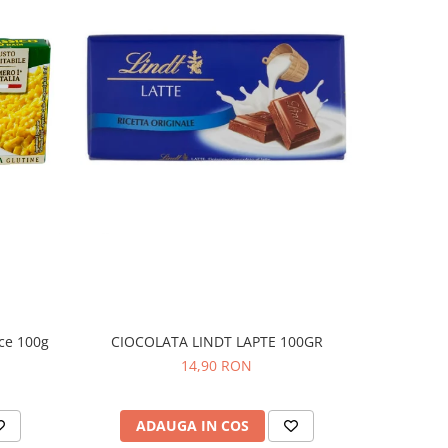
ice 100g
CIOCOLATA LINDT LAPTE 100GR
COVRIGEI
14,90 RON
ADAUGA IN COS
AD