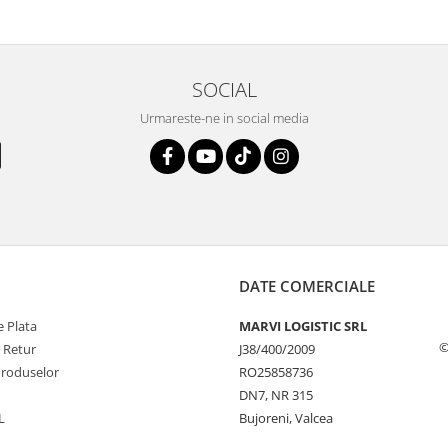
SOCIAL
Urmareste-ne in social media
DATE COMERCIALE
 Plata
MARVI LOGISTIC SRL
©
e Retur
J38/400/2009
Produselor
RO25858736
DN7, NR 315
L
Bujoreni, Valcea