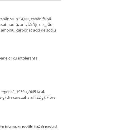
 zahăr brun 14,6%, zahăr, făină
resat pudră, unt, tărâțe de grâu,
e amoniu, carbonat acid de sodiu
oanelor cu intoleranță.
ergetică: 1950 kJ/465 Kcal,
9 g (din care zaharuri 22 g), Fibre:
ter informativ și pot diferi față de produsul