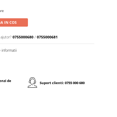
are
A IN COS
 ajutor?
0755000680
/
0755000681
informatii
enzi de
Suport clienti: 0755 000 680