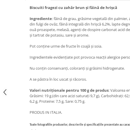
Biscuiti fragezi cu zahăr brun și făină de hrișcă
Bere italiana
Vinuri italiene
Ingrediente
: făină de grau, grăsime vegetală din palmier,
Bauturi aperitive, alcoolice
din fulgi de ovăz, făină integrală din hrișcă 6,2%, lapte deg
ouă proaspete, melasă, agenți de dospire carbonat acid d
Apa italiana
și tartrat de potasiu, sare și arome.
Sucuri si bauturi racoritoare
Pot conține urme de fructe în coajă și soia.
Ceai
Panettone cozonac italian,
Ingredientele evidențiate pot provoca reacții alergice pers
Pandoro si Balocco
Nu conțin conservanți, coloranți și grăsimi hidrogenate.
Produse fara gluten
Produse de panificatie
A se păstra în loc uscat și răcoros.
Produse de patiserie
Valori nutriționale pentru 100 g de produs
: Valoarea en
Grăsimi: 19 g.(din care acizi saturați 9,7 g), Carbohidrați: 62,
6,2 g, Proteine: 7,5 g, Sare: 0,75 g.
PRODUS IN ITALIA.
Toate fotografiile produselor, descrierile și specificațiile prezentate au carac