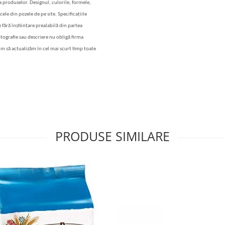
 a produselor. Designul, culorile, formele,
cele din pozele de pe site. Specificațiile
 fără înștiințare prealabilă din partea
otografie sau descriere nu obligă firma
im să actualizăm în cel mai scurt timp toate
PRODUSE SIMILARE