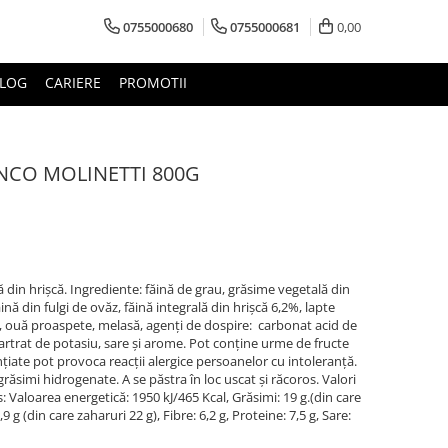
0755000680
0755000681
0,00
LOG
CARIERE
PROMOTII
ANCO MOLINETTI 800G
nă din hrișcă. Ingrediente: făină de grau, grăsime vegetală din
nă din fulgi de ovăz, făină integrală din hrișcă 6,2%, lapte
, ouă proaspete, melasă, agenți de dospire: carbonat acid de
artrat de potasiu, sare și arome. Pot conține urme de fructe
ențiate pot provoca reacții alergice persoanelor cu intoleranță.
grăsimi hidrogenate. A se păstra în loc uscat și răcoros. Valori
 Valoarea energetică: 1950 kJ/465 Kcal, Grăsimi: 19 g.(din care
,9 g (din care zaharuri 22 g), Fibre: 6,2 g, Proteine: 7,5 g, Sare: