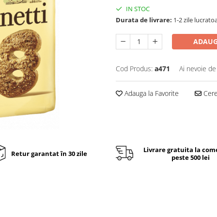
IN STOC
Durata de livrare:
1-2 zile lucrato
ADAUG
Cod Produs:
a471
Ai nevoie de
Adauga la Favorite
Cere 
Livrare gratuita la com
Retur garantat în 30 zile
peste 500 lei