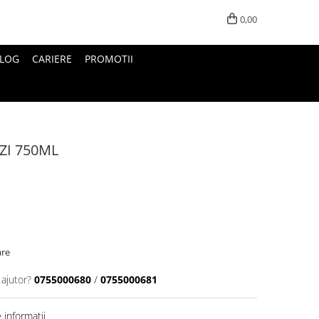
0,00
LOG
CARIERE
PROMOTII
ZI 750ML
are
 ajutor?
0755000680
/
0755000681
informatii