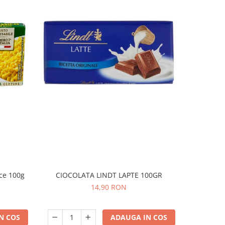
ice 100g
CIOCOLATA LINDT LAPTE 100GR
COVRIGEI
14,90 RON
N COS
ADAUGA IN COS