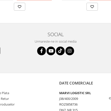
SOCIAL
Urmareste-ne in social media
DATE COMERCIALE
 Plata
MARVI LOGISTIC SRL
©
e Retur
J38/400/2009
Produselor
RO25858736
DN7, NR 315