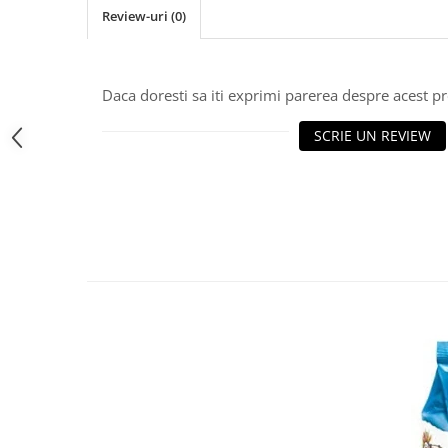
Review-uri
(0)
Bere italiana
Vinuri italiene
Bauturi aperitive, alcoolice
Daca doresti sa iti exprimi parerea despre acest 
Apa italiana
Sucuri si bauturi racoritoare
SCRIE UN REVIEW
Ceai
Panettone cozonac italian,
Pandoro si Balocco
Produse fara gluten
Produse de panificatie
Produse de patiserie