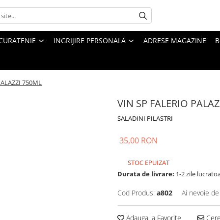
CURATENIE
INGRIJIRE PERSONALA
ADRESE MAGAZINE
B
PALAZZI 750ML
VIN SP FALERIO PALAZ
SALADINI PILASTRI
35,00 RON
STOC EPUIZAT
Durata de livrare:
1-2 zile lucrato
Cod Produs:
a802
Ai nevoie de
Adauga la Favorite
Cere 