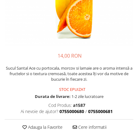
Crapate
Hartie igienica
Geluri de dus pentru Barbati si
Fructe si legume din Italia
Femei din Italia
Solutii curatat suprafete baie
Sosuri Italiene
Spumant de baie
Solutii anticalcar
Sosuri de rosii si pasta de tomate
Sapun Lichid sau Solid
Igiena casei
Antibacterian Pentru Fata sau
Sosuri paste
Solutie curatat geamuri
Maini
Servetele umede, nazale
Produse proaspete
Degresant mobila
Parfumuri Italiene
Blaturi de pizza
Degresant universal
Produse Igiena Dentara
14,00 RON
Branzeturi italiene
Parfum, odorizant camera
Pasta de dinti
Mezeluri italiene
Detergenti pardoseli
Sucul Santal Ace cu portocala, morcov si lamaie are o aroma intensă a
Periute de Dinti
Dulciuri italiene
fructelor si o textura cremoasă, toate acestea îți vor da motive de
Solutii anti insecte
bucurie în fiecare zi.
Apa de Gura
Biscuiti italieni
Igiena intima
STOC EPUIZAT
Prajituri, napolitane, cornuri
italiene
Durata de livrare:
1-2 zile lucratoare
Absorbante
Bomboane italiene
Cod Produs:
a1587
Geluri intime
Ai nevoie de ajutor?
0755000680
/
0755000681
Ciocolata italiana
Snacksuri italiene
Adauga la Favorite
Cere informatii
Cafea italiana
Bauturi italiene