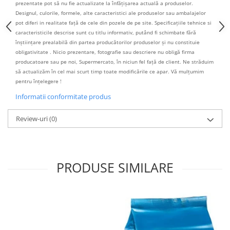
prezentate pot să nu fie actualizate la înfățișarea actuală a produselor.
Designul, culorile, formele, alte caracteristici ale produselor sau ambalajelor
pot diferi in realitate față de cele din pozele de pe site. Specificațiile tehnice si
caracteristicile descrise sunt cu titlu informativ, putând fi schimbate fără
înștiințare prealabilă din partea producătorilor produselor și nu constituie
obligativitate . Nicio prezentare, fotografie sau descriere nu obligă firma
producatoare sau pe noi, Supermercato, în niciun fel față de client. Ne străduim
să actualizăm în cel mai scurt timp toate modificările ce apar. Vă mulțumim
pentru înțelegere !
Informatii conformitate produs
Review-uri
(0)
PRODUSE SIMILARE