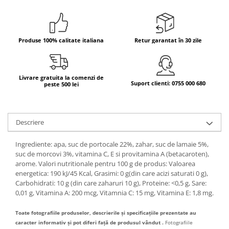
Bere italiana
Vinuri italiene
Produse 100% calitate italiana
Retur garantat în 30 zile
Bauturi aperitive, alcoolice
Apa italiana
Sucuri si bauturi racoritoare
Livrare gratuita la comenzi de
Ceai
Suport clienti: 0755 000 680
peste 500 lei
Panettone cozonac italian,
Pandoro si Balocco
Produse fara gluten
Descriere
Produse de panificatie
Ingrediente: apa, suc de portocale 22%, zahar, suc de lamaie 5%,
Produse de patiserie
suc de morcovi 3%, vitamina C, E si provitamina A (betacaroten),
arome. Valori nutritionale pentru 100 g de produs: Valoarea
energetica: 190 kJ/45 Kcal, Grasimi: 0 g(din care acizi saturati 0 g),
Carbohidrati: 10 g (din care zaharuri 10 g), Proteine: <0,5 g, Sare:
0,01 g, Vitamina A: 200 mcg, Vitamnia C: 15 mg, Vitamina E: 1,8 mg.
Toate fotografiile produselor, descrierile și specificațiile prezentate au
caracter informativ și pot diferi față de produsul vândut .
Fotografiile