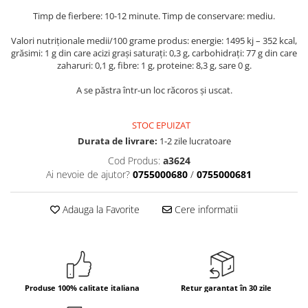
Timp de fierbere: 10-12 minute. Timp de conservare: mediu.
Bere italiana
Vinuri italiene
Valori nutriționale medii/100 grame produs: energie: 1495 kj – 352 kcal,
grăsimi: 1 g din care acizi grași saturați: 0,3 g, carbohidrați: 77 g din care
Bauturi aperitive, alcoolice
zaharuri: 0,1 g, fibre: 1 g, proteine: 8,3 g, sare 0 g.
Apa italiana
A se păstra într-un loc răcoros și uscat.
Sucuri si bauturi racoritoare
Ceai
STOC EPUIZAT
Panettone cozonac italian,
Durata de livrare:
1-2 zile lucratoare
Pandoro si Balocco
Cod Produs:
a3624
Produse fara gluten
Ai nevoie de ajutor?
0755000680
/
0755000681
Produse de panificatie
Produse de patiserie
Adauga la Favorite
Cere informatii
Produse 100% calitate italiana
Retur garantat în 30 zile