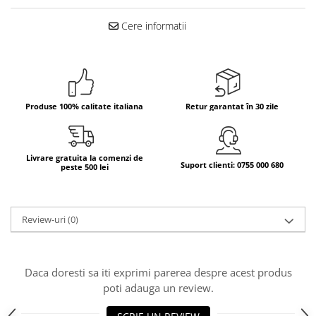
Bere italiana
Cere informatii
Vinuri italiene
Bauturi aperitive, alcoolice
Apa italiana
Sucuri si bauturi racoritoare
Produse 100% calitate italiana
Retur garantat în 30 zile
Ceai
Panettone cozonac italian,
Pandoro si Balocco
Livrare gratuita la comenzi de
Suport clienti: 0755 000 680
Produse fara gluten
peste 500 lei
Produse de panificatie
Produse de patiserie
Review-uri
(0)
Daca doresti sa iti exprimi parerea despre acest produs
poti adauga un review.