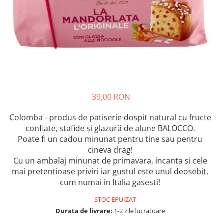
Crapate
Hartie igienica
Geluri de dus pentru Barbati si
Fructe si legume din Italia
Femei din Italia
Solutii curatat suprafete baie
Sosuri Italiene
Spumant de baie
Solutii anticalcar
Sosuri de rosii si pasta de tomate
Sapun Lichid sau Solid
Igiena casei
Antibacterian Pentru Fata sau
Sosuri paste
Solutie curatat geamuri
Maini
Servetele umede, nazale
Produse proaspete
Degresant mobila
Parfumuri Italiene
Blaturi de pizza
Degresant universal
Produse Igiena Dentara
Branzeturi italiene
Parfum, odorizant camera
39,00 RON
Pasta de dinti
Mezeluri italiene
Detergenti pardoseli
Periute de Dinti
Dulciuri italiene
Colomba - produs de patiserie dospit natural cu fructe
Solutii anti insecte
confiate, stafide și glazură de alune BALOCCO.
Apa de Gura
Biscuiti italieni
Poate fi un cadou minunat pentru tine sau pentru
Igiena intima
Prajituri, napolitane, cornuri
cineva drag!
italiene
Absorbante
Cu un ambalaj minunat de primavara, incanta si cele
Bomboane italiene
Geluri intime
mai pretentioase priviri iar gustul este unul deosebit,
Ciocolata italiana
cum numai in Italia gasesti!
Snacksuri italiene
STOC EPUIZAT
Cafea italiana
Durata de livrare:
1-2 zile lucratoare
Bauturi italiene