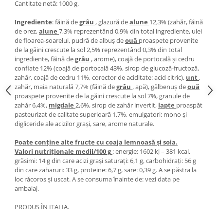
Cantitate netă: 1000 g.
Ingrediente
: făină de
grâu
, glazură de
alune
12,3% (zahăr, făină
de orez,
alune
7,3% reprezentând 0,9% din total ingrediente, ulei
de floarea-soarelui, pudră de albuș de
ouă
proaspete provenite
de la găini crescute la sol 2,5% reprezentând 0,3% din total
ingrediente, făină de
grâu
, arome), coajă de portocală și cedru
confiate 12% (coajă de portocală 43%, sirop de glucoză-fructoză,
zahăr, coajă de cedru 11%, corector de aciditate: acid citric),
unt
,
zahăr, maia naturală 7,7% (făină de
grâu
, apă), gălbenuș de
ouă
proaspete provenite de la găini crescute la sol 7%, granule de
zahăr 6,4%,
migdale
2,6%, sirop de zahăr invertit,
lapte
proaspăt
pasteurizat de calitate superioară 1,7%, emulgatori: mono și
digliceride ale acizilor grași, sare, arome naturale.
Poate conține alte fructe cu coaja lemnoasă și soia.
Valori nutriționale medii/100 g
: energie: 1602 kj – 381 kcal,
grăsimi: 14 g din care acizi grași saturați: 6,1 g, carbohidrați: 56 g
din care zaharuri: 33 g, proteine: 6,7 g, sare: 0,39 g. A se păstra la
loc răcoros și uscat. A se consuma înainte de: vezi data pe
ambalaj.
PRODUS ÎN ITALIA.