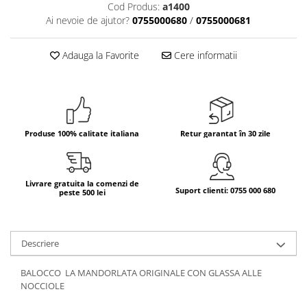
Cod Produs:
a1400
Ai nevoie de ajutor?
0755000680
/
0755000681
Bere italiana
Vinuri italiene
Adauga la Favorite
Cere informatii
Bauturi aperitive, alcoolice
Apa italiana
Sucuri si bauturi racoritoare
Ceai
Panettone cozonac italian,
Produse 100% calitate italiana
Retur garantat în 30 zile
Pandoro si Balocco
Produse fara gluten
Produse de panificatie
Livrare gratuita la comenzi de
Suport clienti: 0755 000 680
peste 500 lei
Produse de patiserie
Descriere
BALOCCO LA MANDORLATA ORIGINALE CON GLASSA ALLE
NOCCIOLE