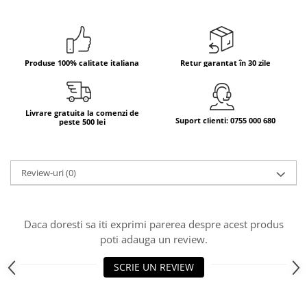
Bere italiana
Vinuri italiene
Bauturi aperitive, alcoolice
Produse 100% calitate italiana
Retur garantat în 30 zile
Apa italiana
Sucuri si bauturi racoritoare
Ceai
Livrare gratuita la comenzi de
Suport clienti: 0755 000 680
peste 500 lei
Panettone cozonac italian,
Pandoro si Balocco
Produse fara gluten
Review-uri
(0)
Produse de panificatie
Produse de patiserie
Daca doresti sa iti exprimi parerea despre acest produs
poti adauga un review.
SCRIE UN REVIEW