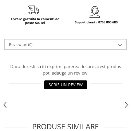
Bere italiana
Vinuri italiene
Livrare gratuita la comenzi de
Suport clienti: 0755 000 680
peste 500 lei
Bauturi aperitive, alcoolice
Apa italiana
Sucuri si bauturi racoritoare
Review-uri
(0)
Ceai
Panettone cozonac italian,
Pandoro si Balocco
Daca doresti sa iti exprimi parerea despre acest produs
Produse fara gluten
poti adauga un review.
Produse de panificatie
SCRIE UN REVIEW
Produse de patiserie
PRODUSE SIMILARE