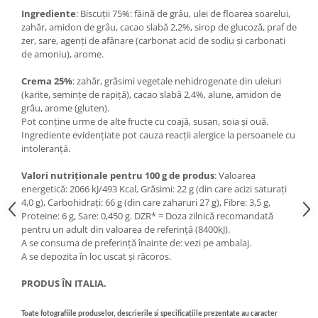
Ingrediente
: Biscuții 75%: făină de grâu, ulei de floarea soarelui,
zahăr, amidon de grâu, cacao slabă 2,2%, sirop de glucoză, praf de
zer, sare, agenți de afânare (carbonat acid de sodiu și carbonati
de amoniu), arome.
Crema 25%
: zahăr, grăsimi vegetale nehidrogenate din uleiuri
(karite, semințe de rapiță), cacao slabă 2,4%, alune, amidon de
grâu, arome (gluten).
Pot conține urme de alte fructe cu coajă, susan, soia și ouă.
Ingrediente evidențiate pot cauza reacții alergice la persoanele cu
intoleranță.
Valori nutriționale pentru 100 g de produs
: Valoarea
energetică: 2066 kJ/493 Kcal, Grăsimi: 22 g (din care acizi saturați
4,0 g), Carbohidrați: 66 g (din care zaharuri 27 g), Fibre: 3,5 g,
Proteine: 6 g, Sare: 0,450 g. DZR* = Doza zilnică recomandată
pentru un adult din valoarea de referință (8400kJ).
A se consuma de preferință înainte de: vezi pe ambalaj.
A se depozita în loc uscat și răcoros.
PRODUS ÎN ITALIA.
Toate fotografiile produselor, descrierile și specificațiile prezentate au caracter