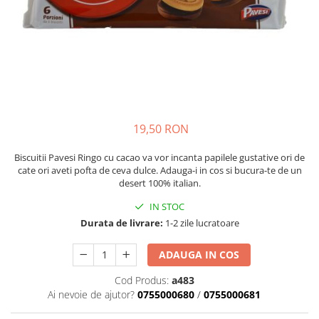
Crapate
Hartie igienica
Geluri de dus pentru Barbati si
Fructe si legume din Italia
Femei din Italia
Solutii curatat suprafete baie
Sosuri Italiene
Spumant de baie
Solutii anticalcar
Sosuri de rosii si pasta de tomate
Sapun Lichid sau Solid
Igiena casei
Antibacterian Pentru Fata sau
Sosuri paste
Solutie curatat geamuri
Maini
Servetele umede, nazale
Produse proaspete
Degresant mobila
Parfumuri Italiene
Blaturi de pizza
Degresant universal
Produse Igiena Dentara
19,50 RON
Branzeturi italiene
Parfum, odorizant camera
Pasta de dinti
Mezeluri italiene
Detergenti pardoseli
Biscuitii Pavesi Ringo cu cacao va vor incanta papilele gustative ori de
Periute de Dinti
Dulciuri italiene
cate ori aveti pofta de ceva dulce. Adauga-i in cos si bucura-te de un
Solutii anti insecte
desert 100% italian.
Apa de Gura
Biscuiti italieni
Igiena intima
IN STOC
Prajituri, napolitane, cornuri
italiene
Durata de livrare:
1-2 zile lucratoare
Absorbante
Bomboane italiene
Geluri intime
ADAUGA IN COS
Ciocolata italiana
Snacksuri italiene
Cod Produs:
a483
Ai nevoie de ajutor?
0755000680
/
0755000681
Cafea italiana
Bauturi italiene