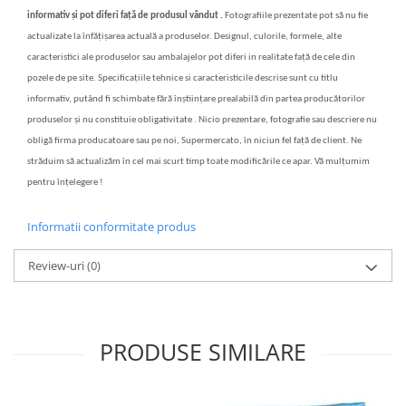
informativ și pot diferi față de produsul vândut .
Fotografiile prezentate pot să nu fie
actualizate la înfățișarea actuală a produselor. Designul, culorile, formele, alte
caracteristici ale produselor sau ambalajelor pot diferi in realitate față de cele din
pozele de pe site. Specificațiile tehnice si caracteristicile descrise sunt cu titlu
informativ, putând fi schimbate fără înștiințare prealabilă din partea producătorilor
produselor și nu constituie obligativitate . Nicio prezentare, fotografie sau descriere nu
obligă firma producatoare sau pe noi, Supermercato, în niciun fel față de client. Ne
străduim să actualizăm în cel mai scurt timp toate modificările ce apar. Vă mulțumim
pentru înțelegere !
Informatii conformitate produs
Review-uri
(0)
PRODUSE SIMILARE