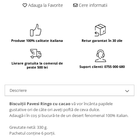
Adauga la Favorite
Cere informatii
Bere italiana
Vinuri italiene
Bauturi aperitive, alcoolice
Apa italiana
Produse 100% calitate italiana
Retur garantat în 30 zile
Sucuri si bauturi racoritoare
Ceai
Panettone cozonac italian,
Livrare gratuita la comenzi de
Pandoro si Balocco
Suport clienti: 0755 000 680
peste 500 lei
Produse fara gluten
Produse de panificatie
Descriere
Produse de patiserie
Biscuiții Pavesi Ringo cu cacao
vă vor încânta papilele
gustative ori de câte ori aveți poftă de ceva dulce.
Adaugă-i în coș și bucură-te de un desert fenomenal 100% italian.
Greutate netă: 330 g.
Pachetul conține 6 porții.