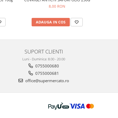
8,00 RON
ADAUGA IN COS
AD
SUPORT CLIENTI
Luni - Duminica: 8.00 - 20.00
0755000680
0755000681
office@supermercato.ro