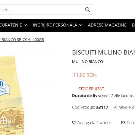
CURATENIE
INGRIJIRE PERSONALA
ADRESE MAGAZINE
B
O BIANCO SPICCHI 400GR
BISCUITI MULINO BIA
MULINO BIANCO
11,00 RON
STOC EPUIZAT
Durata de livrare:
1-2 zile lucrato
Cod Produs:
a3117
Ai nevoie d
Adauga la Favorite
Cere 