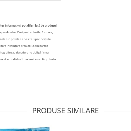
ter informativ și pot diferi față de produsul
 a produselor. Designul, culorile, formele,
cele din pozele de pe site. Specificațiile
 fără înștiințare prealabilă din partea
otografie sau descriere nu obligă firma
im să actualizăm în cel mai scurt timp toate
PRODUSE SIMILARE