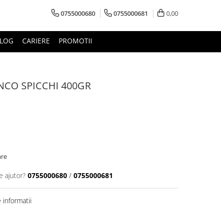
0755000680
0755000681
0,00
LOG
CARIERE
PROMOTII
NCO SPICCHI 400GR
are
e ajutor?
0755000680
/
0755000681
informatii