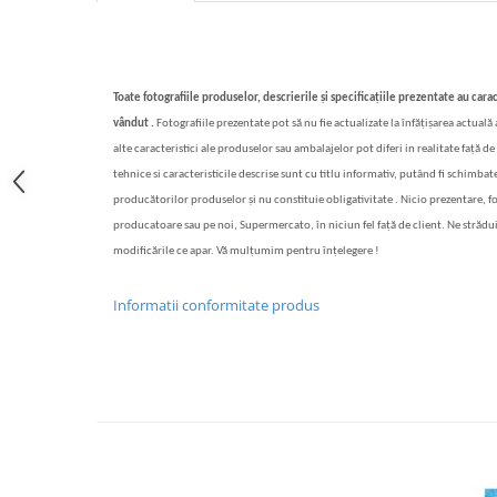
Bere italiana
Vinuri italiene
Bauturi aperitive, alcoolice
Toate fotografiile produselor, descrierile și specificațiile prezentate au carac
Apa italiana
vândut .
Fotografiile prezentate pot să nu fie actualizate la înfățișarea actuală
Sucuri si bauturi racoritoare
alte caracteristici ale produselor sau ambalajelor pot diferi in realitate față de 
Ceai
tehnice si caracteristicile descrise sunt cu titlu informativ, putând fi schimbate
producătorilor produselor și nu constituie obligativitate . Nicio prezentare, f
Panettone cozonac italian,
Pandoro si Balocco
producatoare sau pe noi, Supermercato, în niciun fel față de client. Ne strădu
modificările ce apar. Vă mulțumim pentru înțelegere !
Produse fara gluten
Produse de panificatie
Informatii conformitate produs
Produse de patiserie