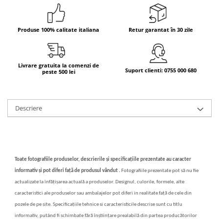
Bere italiana
Vinuri italiene
Produse 100% calitate italiana
Retur garantat în 30 zile
Bauturi aperitive, alcoolice
Apa italiana
Sucuri si bauturi racoritoare
Livrare gratuita la comenzi de
Suport clienti: 0755 000 680
peste 500 lei
Ceai
Panettone cozonac italian,
Pandoro si Balocco
Descriere
Produse fara gluten
Produse de panificatie
Produse de patiserie
Toate fotografiile produselor, descrierile și specificațiile prezentate au caracter
informativ și pot diferi față de produsul vândut .
Fotografiile prezentate pot să nu fie
actualizate la înfățișarea actuală a produselor. Designul, culorile, formele, alte
caracteristici ale produselor sau ambalajelor pot diferi in realitate față de cele din
pozele de pe site. Specificațiile tehnice si caracteristicile descrise sunt cu titlu
informativ, putând fi schimbate fără înștiințare prealabilă din partea producătorilor