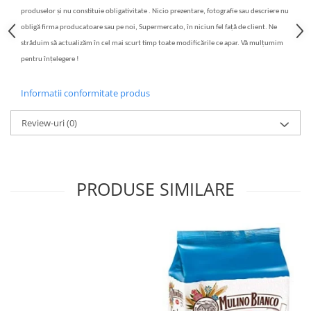
produselor și nu constituie obligativitate . Nicio prezentare, fotografie sau descriere nu
obligă firma producatoare sau pe noi, Supermercato, în niciun fel față de client. Ne
străduim să actualizăm în cel mai scurt timp toate modificările ce apar. Vă mulțumim
pentru înțelegere !
Informatii conformitate produs
Review-uri
(0)
PRODUSE SIMILARE