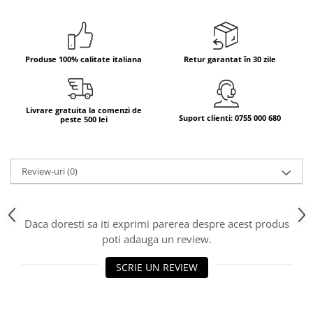
Bere italiana
Vinuri italiene
Bauturi aperitive, alcoolice
Produse 100% calitate italiana
Retur garantat în 30 zile
Apa italiana
Sucuri si bauturi racoritoare
Livrare gratuita la comenzi de
Ceai
Suport clienti: 0755 000 680
peste 500 lei
Panettone cozonac italian,
Pandoro si Balocco
Produse fara gluten
Review-uri
(0)
Produse de panificatie
Produse de patiserie
Daca doresti sa iti exprimi parerea despre acest produs
poti adauga un review.
SCRIE UN REVIEW