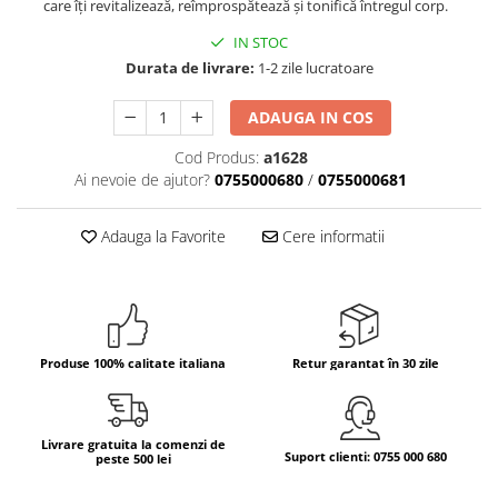
care îți revitalizează, reîmprospătează și tonifică întregul corp.
Bere italiana
IN STOC
Vinuri italiene
Durata de livrare:
1-2 zile lucratoare
Bauturi aperitive, alcoolice
ADAUGA IN COS
Apa italiana
Sucuri si bauturi racoritoare
Cod Produs:
a1628
Ceai
Ai nevoie de ajutor?
0755000680
/
0755000681
Panettone cozonac italian,
Pandoro si Balocco
Adauga la Favorite
Cere informatii
Produse fara gluten
Produse de panificatie
Produse de patiserie
Produse 100% calitate italiana
Retur garantat în 30 zile
Livrare gratuita la comenzi de
Suport clienti: 0755 000 680
peste 500 lei