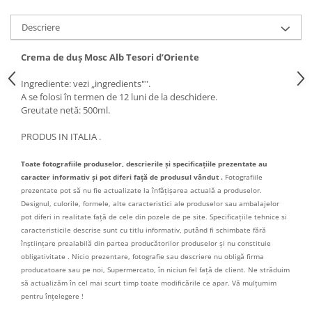
Descriere
Crema de duș Mosc Alb Tesori d’Oriente
Ingrediente: vezi „ingredients"".
A se folosi în termen de 12 luni de la deschidere.
Greutate netă: 500ml.
PRODUS IN ITALIA .
Toate fotografiile produselor, descrierile și specificațiile prezentate au
caracter informativ și pot diferi față de produsul vândut .
Fotografiile
prezentate pot să nu fie actualizate la înfățișarea actuală a produselor.
Designul, culorile, formele, alte caracteristici ale produselor sau ambalajelor
pot diferi in realitate față de cele din pozele de pe site. Specificațiile tehnice si
caracteristicile descrise sunt cu titlu informativ, putând fi schimbate fără
înștiințare prealabilă din partea producătorilor produselor și nu constituie
obligativitate . Nicio prezentare, fotografie sau descriere nu obligă firma
producatoare sau pe noi, Supermercato, în niciun fel față de client. Ne străduim
să actualizăm în cel mai scurt timp toate modificările ce apar. Vă mulțumim
pentru înțelegere !