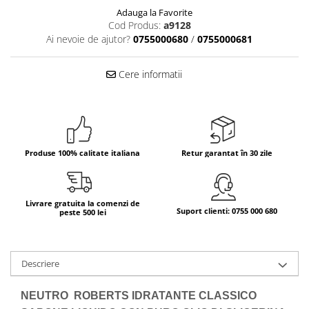
Adauga la Favorite
Bere italiana
Cod Produs:
a9128
Vinuri italiene
Ai nevoie de ajutor?
0755000680
/
0755000681
Bauturi aperitive, alcoolice
Cere informatii
Apa italiana
Sucuri si bauturi racoritoare
Ceai
Panettone cozonac italian,
Pandoro si Balocco
Produse 100% calitate italiana
Retur garantat în 30 zile
Produse fara gluten
Produse de panificatie
Livrare gratuita la comenzi de
Produse de patiserie
Suport clienti: 0755 000 680
peste 500 lei
Descriere
NEUTRO ROBERTS IDRATANTE CLASSICO