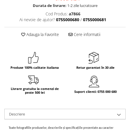
Durata de livrare:
1-2 zile lucratoare
Bere italiana
Cod Produs:
a7866
Vinuri italiene
Ai nevoie de ajutor?
0755000680
/
0755000681
Bauturi aperitive, alcoolice
Apa italiana
Adauga la Favorite
Cere informatii
Sucuri si bauturi racoritoare
Ceai
Panettone cozonac italian,
Pandoro si Balocco
Produse 100% calitate italiana
Retur garantat în 30 zile
Produse fara gluten
Produse de panificatie
Produse de patiserie
Livrare gratuita la comenzi de
Suport clienti: 0755 000 680
peste 500 lei
Descriere
Toate fotografiile produselor, descrierile
și specificațiile
prezentate au caracter