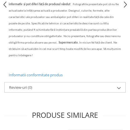
informativ
și
pot diferi fa
ț
ă
de produsul vândut
.
Fotografiile prezentate pot s
ă
nu fie
actualizate la înf
ăț
i
ș
area actual
ă
a produselor. Designul, culorile, formele, alte
caracteristici ale produselor sau ambalajelor pot diferi in realitate fa
ță
de cele din
pozele de pe site. Specifica
ț
iile tehnice si caracteristicile descrise sunt cu titlu
informativ, putând fi schimbate f
ă
r
ă
în
ș
tiin
ț
are prealabil
ă
din partea produc
ă
torilor
produselor
ș
i nu constituie obligativitate . Nicio prezentare, fotografie sau descriere nu
oblig
ă
firma producatoare sau pe noi,
Supermercato
, în niciun fel fa
ță
de client. Ne
str
ăduim să actualizăm în cel mai scurt timp toate modificările care apar. Vă mulțumim
pentru înțelegere !
Informatii conformitate produs
Review-uri
(0)
PRODUSE SIMILARE