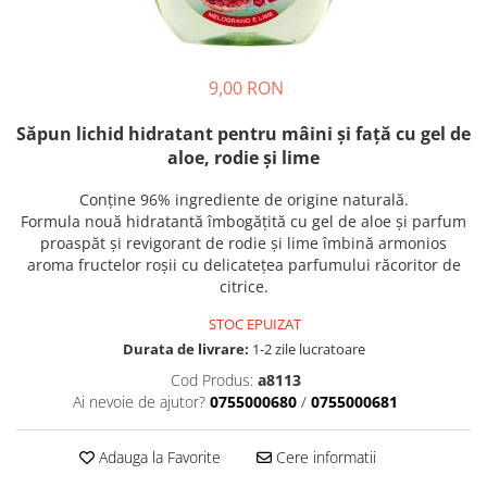
Crapate
Hartie igienica
Geluri de dus pentru Barbati si
Fructe si legume din Italia
Femei din Italia
Solutii curatat suprafete baie
Sosuri Italiene
Spumant de baie
Solutii anticalcar
Sosuri de rosii si pasta de tomate
Sapun Lichid sau Solid
9,00 RON
Igiena casei
Antibacterian Pentru Fata sau
Sosuri paste
Solutie curatat geamuri
Maini
Săpun lichid hidratant pentru mâini și față cu gel de
Servetele umede, nazale
Produse proaspete
Degresant mobila
aloe, rodie și lime
Parfumuri Italiene
Blaturi de pizza
Degresant universal
Produse Igiena Dentara
Branzeturi italiene
Conține 96% ingrediente de origine naturală.
Parfum, odorizant camera
Formula nouă hidratantă îmbogățită cu gel de aloe și parfum
Pasta de dinti
Mezeluri italiene
Detergenti pardoseli
proaspăt și revigorant de rodie și lime îmbină armonios
Periute de Dinti
Dulciuri italiene
aroma fructelor roșii cu delicatețea parfumului răcoritor de
Solutii anti insecte
Apa de Gura
citrice.
Biscuiti italieni
Igiena intima
Prajituri, napolitane, cornuri
STOC EPUIZAT
italiene
Absorbante
Durata de livrare:
1-2 zile lucratoare
Bomboane italiene
Geluri intime
Cod Produs:
a8113
Ciocolata italiana
Ai nevoie de ajutor?
0755000680
/
0755000681
Snacksuri italiene
Cafea italiana
Adauga la Favorite
Cere informatii
Bauturi italiene