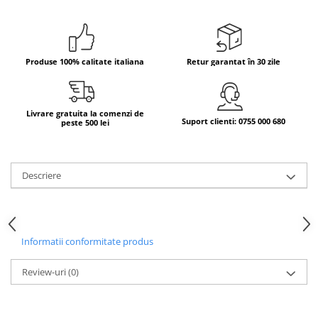
Bere italiana
Vinuri italiene
Bauturi aperitive, alcoolice
Produse 100% calitate italiana
Retur garantat în 30 zile
Apa italiana
Sucuri si bauturi racoritoare
Ceai
Livrare gratuita la comenzi de
Suport clienti: 0755 000 680
peste 500 lei
Panettone cozonac italian,
Pandoro si Balocco
Produse fara gluten
Descriere
Produse de panificatie
Produse de patiserie
Informatii conformitate produs
Review-uri
(0)