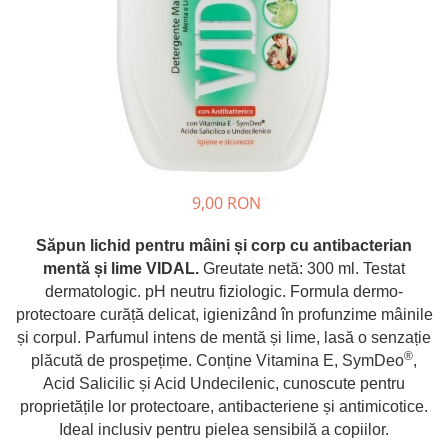
Crapate
Hartie igienica
Geluri de dus pentru Barbati si
Fructe si legume din Italia
Femei din Italia
Solutii curatat suprafete baie
Sosuri Italiene
Spumant de baie
Solutii anticalcar
Sosuri de rosii si pasta de tomate
Sapun Lichid sau Solid
Igiena casei
Antibacterian Pentru Fata sau
Sosuri paste
Solutie curatat geamuri
Maini
Servetele umede, nazale
Produse proaspete
Degresant mobila
Parfumuri Italiene
Blaturi de pizza
Degresant universal
Produse Igiena Dentara
Branzeturi italiene
Parfum, odorizant camera
9,00 RON
Pasta de dinti
Mezeluri italiene
Detergenti pardoseli
Periute de Dinti
Dulciuri italiene
Solutii anti insecte
Săpun lichid
pentru mâini și corp cu antibacterian
Apa de Gura
Biscuiti italieni
mentă și lime VIDAL.
Greutate netă:
300 ml.
Testat
Igiena intima
dermatologic. pH neutru fiziologic. Formula dermo-
Prajituri, napolitane, cornuri
italiene
protectoare curăță delicat, igienizând în profunzime mâinile
Absorbante
și corpul. Parfumul intens de mentă și lime, lasă o senzație
Bomboane italiene
Geluri intime
®
plăcută de prospețime. Conține Vitamina E, SymDeo
,
Ciocolata italiana
Acid Salicilic și Acid Undecilenic, cunoscute pentru
Snacksuri italiene
proprietățile lor protectoare, antibacteriene și antimicotice.
Cafea italiana
Ideal inclusiv pentru pielea sensibilă a copiilor.
Bauturi italiene