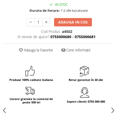
IN STOC
Bere italiana
Durata de livrare:
1-2 zile lucratoare
Vinuri italiene
Bauturi aperitive, alcoolice
ADAUGA IN COS
Apa italiana
Cod Produs:
a4502
Sucuri si bauturi racoritoare
Ai nevoie de ajutor?
0755000680
/
0755000681
Ceai
Panettone cozonac italian,
Adauga la Favorite
Cere informatii
Pandoro si Balocco
Produse fara gluten
Produse de panificatie
Produse de patiserie
Produse 100% calitate italiana
Retur garantat în 30 zile
Livrare gratuita la comenzi de
Suport clienti: 0755 000 680
peste 500 lei