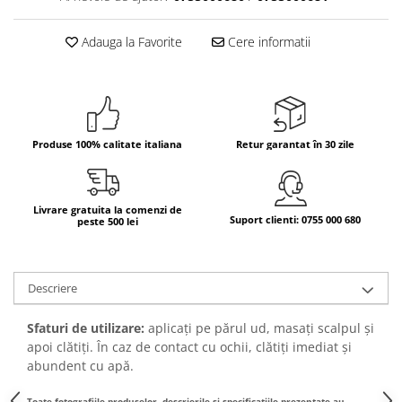
Bere italiana
Adauga la Favorite
Cere informatii
Vinuri italiene
Bauturi aperitive, alcoolice
Apa italiana
Sucuri si bauturi racoritoare
Ceai
Produse 100% calitate italiana
Retur garantat în 30 zile
Panettone cozonac italian,
Pandoro si Balocco
Livrare gratuita la comenzi de
Produse fara gluten
Suport clienti: 0755 000 680
peste 500 lei
Produse de panificatie
Produse de patiserie
Descriere
Sfaturi de utilizare:
aplicați pe părul ud, masați scalpul și
apoi clătiți. În caz de contact cu ochii, clătiți imediat și
abundent cu apă.
Toate fotografiile produselor, descrierile și specificațiile prezentate au