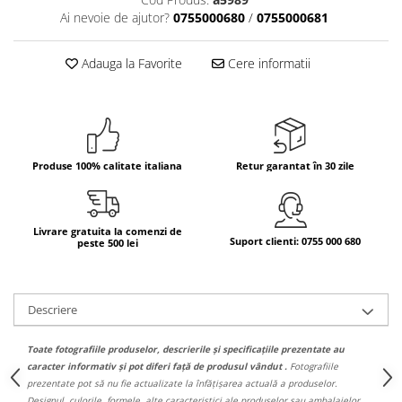
Ai nevoie de ajutor?
0755000680
/
0755000681
Bere italiana
Vinuri italiene
Adauga la Favorite
Cere informatii
Bauturi aperitive, alcoolice
Apa italiana
Sucuri si bauturi racoritoare
Ceai
Panettone cozonac italian,
Produse 100% calitate italiana
Retur garantat în 30 zile
Pandoro si Balocco
Produse fara gluten
Livrare gratuita la comenzi de
Produse de panificatie
Suport clienti: 0755 000 680
peste 500 lei
Produse de patiserie
Descriere
Toate fotografiile produselor, descrierile și specificațiile prezentate au
caracter informativ și pot diferi față de produsul vândut .
Fotografiile
prezentate pot să nu fie actualizate la înfățișarea actuală a produselor.
Designul, culorile, formele, alte caracteristici ale produselor sau ambalajelor