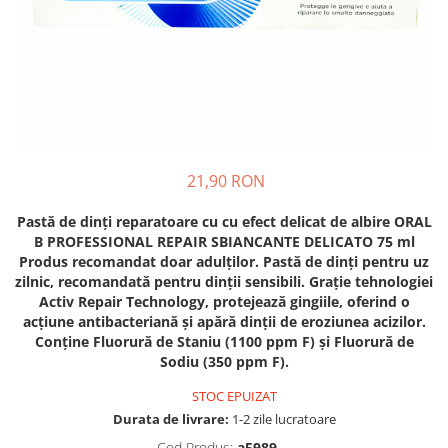
Crapate
Hartie igienica
Geluri de dus pentru Barbati si
Fructe si legume din Italia
Femei din Italia
Solutii curatat suprafete baie
Sosuri Italiene
Spumant de baie
Solutii anticalcar
Sosuri de rosii si pasta de tomate
Sapun Lichid sau Solid
Igiena casei
Antibacterian Pentru Fata sau
Sosuri paste
Solutie curatat geamuri
Maini
Servetele umede, nazale
Produse proaspete
Degresant mobila
Parfumuri Italiene
Blaturi de pizza
Degresant universal
Produse Igiena Dentara
21,90 RON
Branzeturi italiene
Parfum, odorizant camera
Pasta de dinti
Mezeluri italiene
Detergenti pardoseli
Pastă de dinți reparatoare cu cu efect delicat de albire ORAL
Periute de Dinti
Dulciuri italiene
B PROFESSIONAL REPAIR SBIANCANTE DELICATO 75 ml
Solutii anti insecte
Apa de Gura
Produs recomandat doar adulților. Pastă de dinți pentru uz
Biscuiti italieni
zilnic, recomandată pentru dinții sensibili. Grație tehnologiei
Igiena intima
Prajituri, napolitane, cornuri
Activ Repair Technology, protejează gingiile, oferind o
italiene
Absorbante
acțiune antibacteriană și apără dinții de eroziunea acizilor.
Bomboane italiene
Conține Fluorură de Staniu (1100 ppm F) și Fluorură de
Geluri intime
Sodiu (350 ppm F).
Ciocolata italiana
Snacksuri italiene
STOC EPUIZAT
Cafea italiana
Durata de livrare:
1-2 zile lucratoare
Bauturi italiene
Cod Produs:
a5989