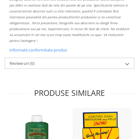
pot diferi in realitate față de cele din pozele de pe site. Specificațiile tehnice si
caracteristicile descrise sunt cu titlu informativ, putând fi schimbate fără
înștiințare prealabilă din partea producătorilor produselor și nu constituie
obligativitate . Nicio prezentare, fotografie sau descriere nu obligă firma
producatoare sau pe noi, Supermercato, în niciun fel față de client. Ne străduim
să actualizăm în cel mai scurt timp toate modificările ce apar. Vă mulțumim
pentru înțelegere !
Informatii conformitate produs
Review-uri
(0)
PRODUSE SIMILARE