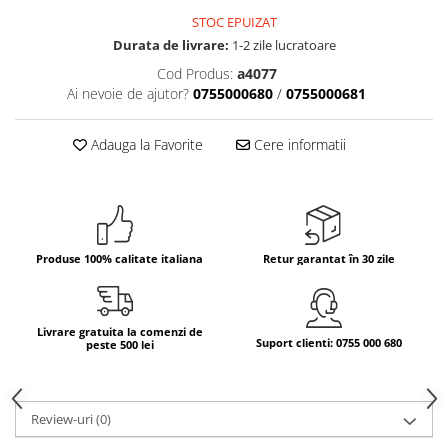
STOC EPUIZAT
Bere italiana
Durata de livrare:
1-2 zile lucratoare
Vinuri italiene
Cod Produs:
a4077
Bauturi aperitive, alcoolice
Ai nevoie de ajutor?
0755000680
/
0755000681
Apa italiana
Sucuri si bauturi racoritoare
Adauga la Favorite
Cere informatii
Ceai
Panettone cozonac italian,
Pandoro si Balocco
Produse fara gluten
Produse 100% calitate italiana
Retur garantat în 30 zile
Produse de panificatie
Produse de patiserie
Livrare gratuita la comenzi de
Suport clienti: 0755 000 680
peste 500 lei
Review-uri
(0)