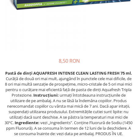
Crapate
Hartie igienica
Geluri de dus pentru Barbati si
Fructe si legume din Italia
Femei din Italia
Solutii curatat suprafete baie
Sosuri Italiene
Spumant de baie
Solutii anticalcar
Sosuri de rosii si pasta de tomate
Sapun Lichid sau Solid
Igiena casei
Antibacterian Pentru Fata sau
Sosuri paste
Solutie curatat geamuri
Maini
Servetele umede, nazale
Produse proaspete
Degresant mobila
Parfumuri Italiene
Blaturi de pizza
Degresant universal
Produse Igiena Dentara
Branzeturi italiene
Parfum, odorizant camera
8,50 RON
Pasta de dinti
Mezeluri italiene
Detergenti pardoseli
Periute de Dinti
Dulciuri italiene
Pastă de dinți AQUAFRESH INTENSE CLEAN LASTING FRESH 75 ml.
Solutii anti insecte
Curăță de două ori mai mult, ajungând în punctele cele mai dificile, de
Apa de Gura
Biscuiti italieni
8 ori mai multă senzație de prospețime, micro-cristale de 5 ori mai mici
Igiena intima
Prajituri, napolitane, cornuri
pentru o curățare mai eficientă față de pasta de dinți Aquafresh Tripla
Protezione.
Instrucțiuni:
urmați întotdeauna instrucțiunile de
italiene
Absorbante
utilizare de pe ambalaj. A nu se lăsă la îndemâna copiilor. Produs
Bomboane italiene
Geluri intime
nerecomandat copiilor cu vârsta mai mică de 7 ani. Dacă apar iritații,
Ciocolata italiana
suspendați utilizarea produsului. Extremitățile cutiei sunt lipite: nu
utilizați dacă sunt deschise. A se păstra la temperaturi mai mici de
Snacksuri italiene
30ºC.
Ingrediente:
vezi „Ingredients”. Conține Fluorură de Sodiu (1450
Cafea italiana
ppm Fluorură). A se consuma în termen de 12 luni de la deschidere. A
se consuma înainte de: vezi data pe ambalaj. PRODUS ÎN UE.
Bauturi italiene