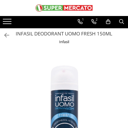
Produse alimentare italiene
Produse de curatenie
Ingrijire personala
1
2
Ingrediente culinare italiene
Spalare si intretinere rufe
Ingrijirea tenului
INFASIL DEODORANT UOMO FRESH 150ML
Ulei de masline italian
Balsam de Rufe
Creme de fata
Infasil
Otet balsamic
Detergent rufe
Spuma, sapun gel de ras
Zahar si Indulcitori
Solutii profesionale de scos pete
Dischete demachiante
Condimente si ierburi italiene
Produse curatenie bucatarie
Produse pentru Ingrijirea Parului
Faina italiana
Detergent de Vase
Sampon de par
Orez
Degresant bucatarie
Balsam, masca de par
Conserve italiene
Bureti de vase, lavete
Fixativ Par
Conserve de legume
Servetele de masa role prosoape
Igiena corpului
de bucatarie din hartie
Conserve de carne
Deodorant, antiperspirant
Solutie curatat inox
Conserve de peste
Creme de corp
Produse curatenie baie
Dulceata, Miere, Compot
Crema de Maini Hidratanta
Odorizante de Baie
Reparatoare Pentru Maini Uscate si
Paste italiene