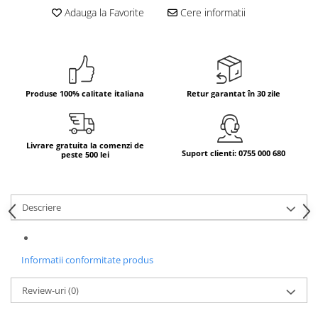
Adauga la Favorite
Cere informatii
Bere italiana
Vinuri italiene
Bauturi aperitive, alcoolice
Apa italiana
Produse 100% calitate italiana
Retur garantat în 30 zile
Sucuri si bauturi racoritoare
Ceai
Panettone cozonac italian,
Pandoro si Balocco
Livrare gratuita la comenzi de
Suport clienti: 0755 000 680
peste 500 lei
Produse fara gluten
Produse de panificatie
Descriere
Produse de patiserie
Informatii conformitate produs
Review-uri
(0)