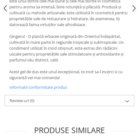
este unul dintre cele mai bune și cele mai dorite în cosmetică
pentru aroma sa intensă, bine rotunjită și plăcută. Produsă și
cultivată cu metode artizanale, este utilizată în cosmetică pentru
proprietățile sale de restaurare și hidratare, de asemenea, își
datorează faima virtuților sale afrodisiace.
Gingerul - O plantă erbacee originară din Orientul îndepărtat,
cultivată în mare parte în regiunile tropicale și subtropicale. Un
condiment utilizat în mod obișnuit, este extras din rădăcini
uscate pentru proprietățile sale stimulatoare și antioxidante și
parfumul său distinct, cald.
Acest gel de dus este unul excepțional, te invit sa-l incerci si cu
siguranță vei mai comanda!
Informatii conformitate produs
Review-uri
(0)
PRODUSE SIMILARE