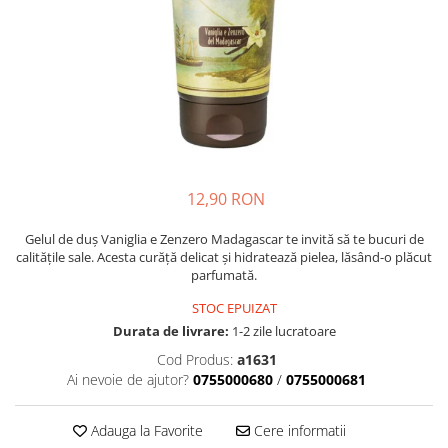
Crapate
Hartie igienica
Geluri de dus pentru Barbati si
Fructe si legume din Italia
Femei din Italia
Solutii curatat suprafete baie
Sosuri Italiene
Spumant de baie
Solutii anticalcar
Sosuri de rosii si pasta de tomate
Sapun Lichid sau Solid
Igiena casei
Antibacterian Pentru Fata sau
Sosuri paste
Solutie curatat geamuri
Maini
Servetele umede, nazale
Produse proaspete
Degresant mobila
Parfumuri Italiene
Blaturi de pizza
Degresant universal
Produse Igiena Dentara
Branzeturi italiene
Parfum, odorizant camera
12,90 RON
Pasta de dinti
Mezeluri italiene
Detergenti pardoseli
Periute de Dinti
Dulciuri italiene
Gelul de duș Vaniglia e Zenzero Madagascar te invită să te bucuri de
Solutii anti insecte
calitățile sale. Acesta curăță delicat și hidratează pielea, lăsând-o plăcut
Apa de Gura
Biscuiti italieni
parfumată.
Igiena intima
Prajituri, napolitane, cornuri
STOC EPUIZAT
italiene
Absorbante
Durata de livrare:
1-2 zile lucratoare
Bomboane italiene
Geluri intime
Cod Produs:
a1631
Ciocolata italiana
Ai nevoie de ajutor?
0755000680
/
0755000681
Snacksuri italiene
Cafea italiana
Adauga la Favorite
Cere informatii
Bauturi italiene