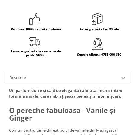
Bere italiana
Vinuri italiene
Bauturi aperitive, alcoolice
Produse 100% calitate italiana
Retur garantat în 30 zile
Apa italiana
Sucuri si bauturi racoritoare
Ceai
Livrare gratuita la comenzi de
Suport clienti: 0755 000 680
peste 500 lei
Panettone cozonac italian,
Pandoro si Balocco
Produse fara gluten
Descriere
Produse de panificatie
Produse de patiserie
Un parfum dulce și cald de eleganță rafinată, închis într-o
formulă moale, care îmbrățișează pielea și simte mișcări.
O pereche fabuloasa - Vanile și
Ginger
Comun pentru țările din est, soiul de vanielie din Madagascar