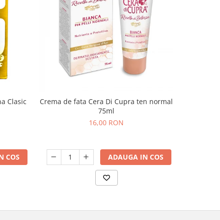
a Clasic
GEL DE D
Crema de fata Cera Di Cupra ten normal
75ml
16,00 RON
N COS
ADAUGA IN COS