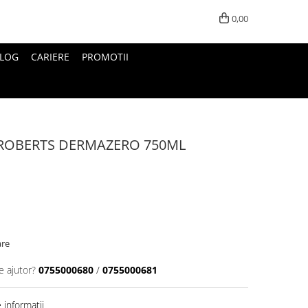
0,00
LOG
CARIERE
PROMOTII
 ROBERTS DERMAZERO 750ML
are
e ajutor?
0755000680
/
0755000681
informatii