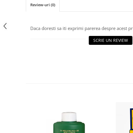
Review-uri
(0)
Bere italiana
Vinuri italiene
Bauturi aperitive, alcoolice
Daca doresti sa iti exprimi parerea despre acest 
Apa italiana
Sucuri si bauturi racoritoare
SCRIE UN REVIEW
Ceai
Panettone cozonac italian,
Pandoro si Balocco
Produse fara gluten
Produse de panificatie
Produse de patiserie