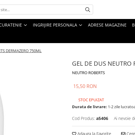
CURATENIE
INGRIJIRE PERSONALA
ADRESE MAGAZINE
B
RTS DERMAZERO 750ML
GEL DE DUS NEUTRO
NEUTRO ROBERTS
15,50 RON
STOC EPUIZAT
Durata de livrare:
1-2 zile lucrato
Cod Produs:
a5406
Ai nevoie d
Adauga la Favorite
Cere 