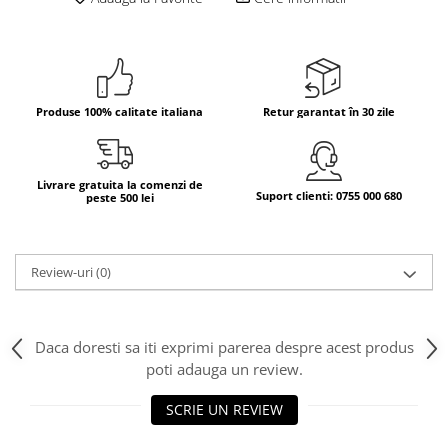
Bere italiana
Vinuri italiene
Bauturi aperitive, alcoolice
Apa italiana
Produse 100% calitate italiana
Retur garantat în 30 zile
Sucuri si bauturi racoritoare
Ceai
Panettone cozonac italian,
Livrare gratuita la comenzi de
Suport clienti: 0755 000 680
peste 500 lei
Pandoro si Balocco
Produse fara gluten
Produse de panificatie
Review-uri
(0)
Produse de patiserie
Daca doresti sa iti exprimi parerea despre acest produs
poti adauga un review.
SCRIE UN REVIEW