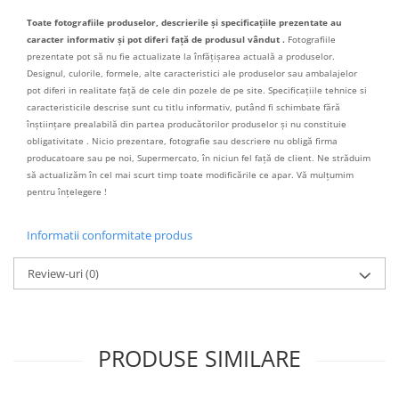
Toate fotografiile produselor, descrierile și specificațiile prezentate au
caracter informativ și pot diferi față de produsul vândut .
Fotografiile
prezentate pot să nu fie actualizate la înfățișarea actuală a produselor.
Designul, culorile, formele, alte caracteristici ale produselor sau ambalajelor
pot diferi in realitate față de cele din pozele de pe site. Specificațiile tehnice si
caracteristicile descrise sunt cu titlu informativ, putând fi schimbate fără
înștiințare prealabilă din partea producătorilor produselor și nu constituie
obligativitate . Nicio prezentare, fotografie sau descriere nu obligă firma
producatoare sau pe noi, Supermercato, în niciun fel față de client. Ne străduim
să actualizăm în cel mai scurt timp toate modificările ce apar. Vă mulțumim
pentru înțelegere !
Informatii conformitate produs
Review-uri
(0)
PRODUSE SIMILARE