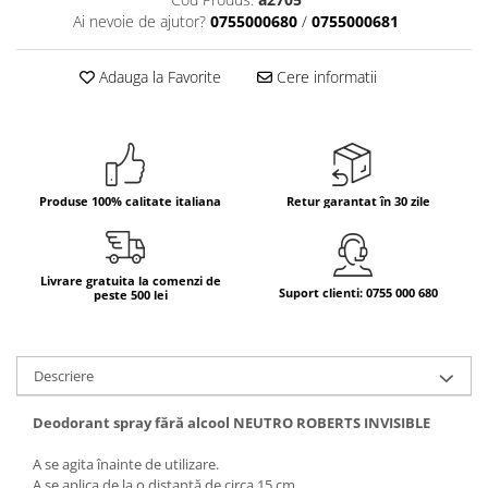
Ai nevoie de ajutor?
0755000680
/
0755000681
Bere italiana
Vinuri italiene
Adauga la Favorite
Cere informatii
Bauturi aperitive, alcoolice
Apa italiana
Sucuri si bauturi racoritoare
Ceai
Panettone cozonac italian,
Produse 100% calitate italiana
Retur garantat în 30 zile
Pandoro si Balocco
Produse fara gluten
Livrare gratuita la comenzi de
Produse de panificatie
Suport clienti: 0755 000 680
peste 500 lei
Produse de patiserie
Descriere
Deodorant spray fără alcool NEUTRO ROBERTS INVISIBLE
A se agita înainte de utilizare.
A se aplica de la o distanță de circa 15 cm.