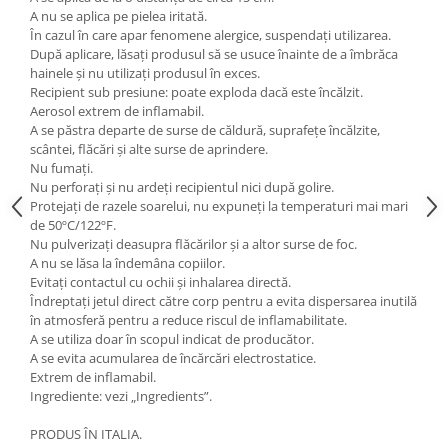
A nu se aplica pe pielea iritată.
În cazul în care apar fenomene alergice, suspendați utilizarea.
După aplicare, lăsați produsul să se usuce înainte de a îmbrăca
hainele și nu utilizați produsul în exces.
Recipient sub presiune: poate exploda dacă este încălzit.
Aerosol extrem de inflamabil.
A se păstra departe de surse de căldură, suprafețe încălzite,
scântei, flăcări și alte surse de aprindere.
Nu fumați.
Nu perforați și nu ardeți recipientul nici după golire.
Protejați de razele soarelui, nu expuneți la temperaturi mai mari
de 50ºC/122ºF.
Nu pulverizați deasupra flăcărilor și a altor surse de foc.
A nu se lăsa la îndemâna copiilor.
Evitați contactul cu ochii și inhalarea directă.
Îndreptați jetul direct către corp pentru a evita dispersarea inutilă
în atmosferă pentru a reduce riscul de inflamabilitate.
A se utiliza doar în scopul indicat de producător.
A se evita acumularea de încărcări electrostatice.
Extrem de inflamabil.
Ingrediente: vezi „Ingredients”.
PRODUS ÎN ITALIA.