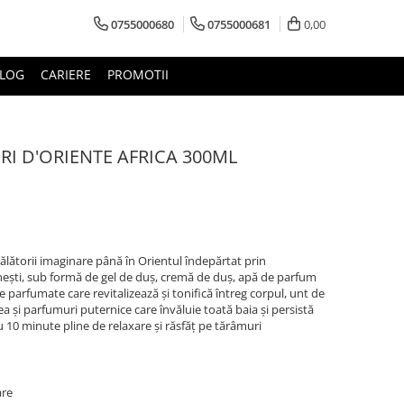
0755000680
0755000681
0,00
LOG
CARIERE
PROMOTII
I D'ORIENTE AFRICA 300ML
lătorii imaginare până în Orientul îndepărtat prin
nești, sub formă de gel de duș, cremă de duș, apă de parfum
e parfumate care revitalizează și tonifică întreg corpul, unt de
ea și parfumuri puternice care învăluie toată baia și persistă
ru 10 minute pline de relaxare și răsfăț pe tărâmuri
are