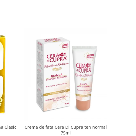
a Clasic
GEL DE D
Crema de fata Cera Di Cupra ten normal
75ml