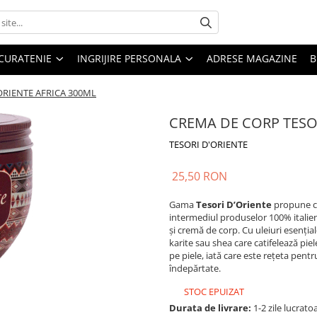
CURATENIE
INGRIJIRE PERSONALA
ADRESE MAGAZINE
B
ORIENTE AFRICA 300ML
CREMA DE CORP TESOR
TESORI D'ORIENTE
25,50 RON
Gama
Tesori D’Oriente
propune că
intermediul produselor 100% italie
și cremă de corp. Cu uleiuri esențial
karite sau shea care catifelează piel
pe piele, iată care este rețeta pent
îndepărtate.
STOC EPUIZAT
Durata de livrare:
1-2 zile lucrato