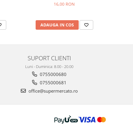
16,00 RON
AD
ADAUGA IN COS
SUPORT CLIENTI
Luni - Duminica: 8.00 - 20.00
0755000680
0755000681
office@supermercato.ro