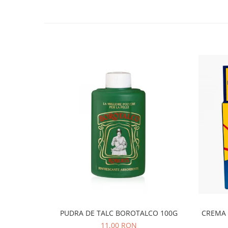
Bere italiana
Vinuri italiene
Bauturi aperitive, alcoolice
Apa italiana
Sucuri si bauturi racoritoare
Ceai
Panettone cozonac italian,
Pandoro si Balocco
Produse fara gluten
Produse de panificatie
Produse de patiserie
PUDRA DE TALC BOROTALCO 100G
CREMA 
11,00 RON