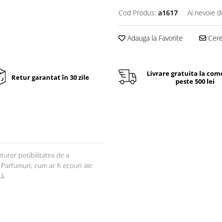
Cod Produs:
a1617
Ai nevoie d
Adauga la Favorite
Cere 
Livrare gratuita la com
Retur garantat în 30 zile
peste 500 lei
turor posibilitatea de a
.
Parfumuri, cum ar fi ecouri ale
lă.