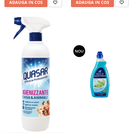
ADAUGA IN COS
ADAUGA IN COS
Bere italiana
Vinuri italiene
Bauturi aperitive, alcoolice
Apa italiana
Sucuri si bauturi racoritoare
Ceai
NOU
Panettone cozonac italian,
Pandoro si Balocco
Produse fara gluten
Produse de panificatie
Produse de patiserie