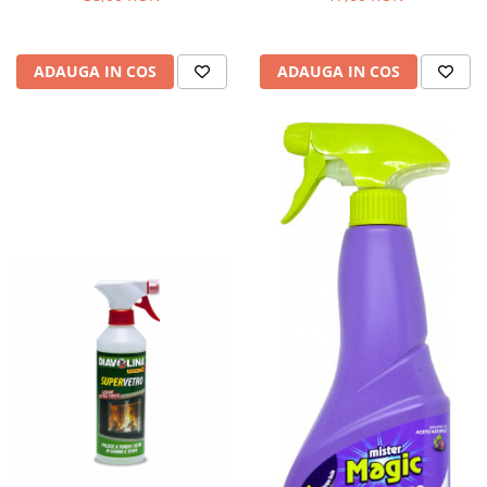
Bere italiana
Vinuri italiene
ADAUGA IN COS
ADAUGA IN COS
Bauturi aperitive, alcoolice
Apa italiana
Sucuri si bauturi racoritoare
Ceai
Panettone cozonac italian,
Pandoro si Balocco
Produse fara gluten
Produse de panificatie
Produse de patiserie