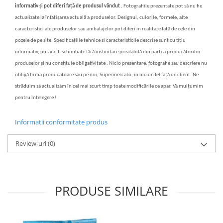
informativ și pot diferi față de produsul vândut .
Fotografiile prezentate pot să nu fie
actualizate la înfățișarea actuală a produselor. Designul, culorile, formele, alte
caracteristici ale produselor sau ambalajelor pot diferi in realitate față de cele din
pozele de pe site. Specificațiile tehnice si caracteristicile descrise sunt cu titlu
informativ, putând fi schimbate fără înștiințare prealabilă din partea producătorilor
produselor și nu constituie obligativitate . Nicio prezentare, fotografie sau descriere nu
obligă firma producatoare sau pe noi, Supermercato, în niciun fel față de client. Ne
străduim să actualizăm în cel mai scurt timp toate modificările ce apar. Vă mulțumim
pentru înțelegere !
Informatii conformitate produs
Review-uri
(0)
PRODUSE SIMILARE