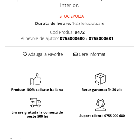
interior.
Bere italiana
STOC EPUIZAT
Vinuri italiene
Durata de livrare:
1-2 zile lucratoare
Bauturi aperitive, alcoolice
Cod Produs:
a472
Apa italiana
Ai nevoie de ajutor?
0755000680
/
0755000681
Sucuri si bauturi racoritoare
Ceai
Adauga la Favorite
Cere informatii
Panettone cozonac italian,
Pandoro si Balocco
Produse fara gluten
Produse de panificatie
Produse 100% calitate italiana
Retur garantat în 30 zile
Produse de patiserie
Livrare gratuita la comenzi de
Suport clienti: 0755 000 680
peste 500 lei