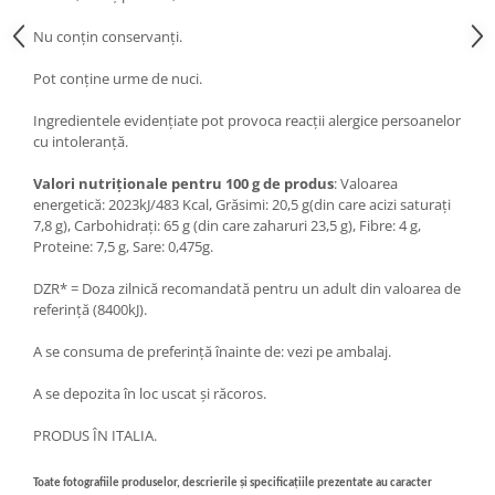
Nu conțin conservanți.
Pot conține urme de nuci.
Ingredientele evidențiate pot provoca reacții alergice persoanelor
cu intoleranță.
Valori nutriționale pentru 100 g de produs
: Valoarea
energetică: 2023kJ/483 Kcal, Grăsimi: 20,5 g(din care acizi saturați
7,8 g), Carbohidrați: 65 g (din care zaharuri 23,5 g), Fibre: 4 g,
Proteine: 7,5 g, Sare: 0,475g.
DZR* = Doza zilnică recomandată pentru un adult din valoarea de
referință (8400kJ).
A se consuma de preferință înainte de: vezi pe ambalaj.
A se depozita în loc uscat și răcoros.
PRODUS ÎN ITALIA.
Toate fotografiile produselor, descrierile și specificațiile prezentate au caracter