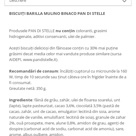
Descriere
BISCUIȚI BARILLA MULINO BINACO PAN DI STELLE
Produsele PAN DI STELLE
nu conțin
coloranti, grasimi
hidrogenate, aditivi conservanti, ulei de palmier.
Acești biscuiți delicioși din făinoase conțin cu 30% mai puține
grăsimi decat media celor mai vandute produse similare (sursa
AIDEPI, www.pandistelle.it).
Recomandări de consum
: încălziți cuptorul cu microunde la 160
W, timp de 10 secunde sau ținut câteva ore în frigider înainte de a
fi consumat.
Greutate netă: 350 g.
Ingrediente
: făină de grâu, zahăr, ulei de floarea soarelui, unt
(lapte), lapte pasteurizat, cacao 3,6%, ciocolată 3,5% (pastă de
cacao, zahăr, unt de cacao, emulgator: lecitină din soia, arome
naturale de vanilie, emulsifiant: lecitină de soia), granule de zahar
2%, ouă proaspete, mere, alune 0,8%, amidon de grau, agenți de
dospire (carbonat acid de sodiu, carbonat acid de amoniu), sare,
arome, albuș pulbere, amidon.