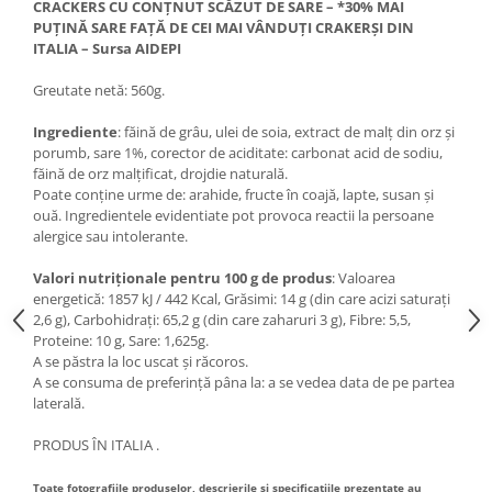
CRACKERS CU CONȚNUT SCĂZUT DE SARE – *30% MAI
PUȚINĂ SARE FAȚĂ DE CEI MAI VÂNDUȚI CRAKERȘI DIN
ITALIA – Sursa AIDEPI
Greutate netă: 560g.
Ingrediente
: făină de grâu, ulei de soia, extract de malț din orz și
porumb, sare 1%, corector de aciditate: carbonat acid de sodiu,
făină de orz malțificat, drojdie naturală.
Poate conține urme de: arahide, fructe în coajă, lapte, susan și
ouă. Ingredientele evidentiate pot provoca reactii la persoane
alergice sau intolerante.
Valori nutriționale pentru 100 g de produs
: Valoarea
energetică: 1857 kJ / 442 Kcal, Grăsimi: 14 g (din care acizi saturați
2,6 g), Carbohidrați: 65,2 g (din care zaharuri 3 g), Fibre: 5,5,
Proteine: 10 g, Sare: 1,625g.
A se păstra la loc uscat și răcoros.
A se consuma de preferință pâna la: a se vedea data de pe partea
laterală.
PRODUS ÎN ITALIA .
Toate fotografiile produselor, descrierile și specificațiile prezentate au