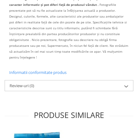
caracter informativ și pot diferi față de produsul vândut .
Fotografiile
prezentate pot să nu fie actualizate la înfățișarea actuală a produselor.
Designul, culorile, formele, alte caracteristici ale produselor sau ambalajelor
pot diferi in realitate față de cele din pozele de pe site. Specificațiile tehnice si
caracteristicile descrise sunt cu titlu informativ, putând fi schimbate fără
înștiințare prealabilă din partea producătorilor produselor și nu constituie
obligativitate . Nicio prezentare, fotografie sau descriere nu obligă firma
producatoare sau pe noi, Supermercato, în niciun fel față de client. Ne străduim
să actualizăm în cel mai scurt timp toate modificările ce apar. Vă mulțumim
pentru înțelegere !
Informatii conformitate produs
Review-uri
(0)
PRODUSE SIMILARE