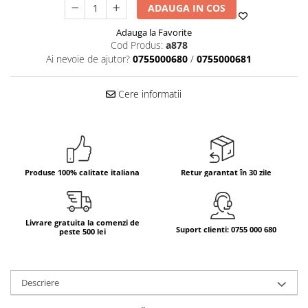
ADAUGA IN COS
Bere italiana
Adauga la Favorite
Vinuri italiene
Cod Produs:
a878
Bauturi aperitive, alcoolice
Ai nevoie de ajutor?
0755000680
/
0755000681
Apa italiana
Sucuri si bauturi racoritoare
Cere informatii
Ceai
Panettone cozonac italian,
Pandoro si Balocco
Produse fara gluten
Produse 100% calitate italiana
Retur garantat în 30 zile
Produse de panificatie
Produse de patiserie
Livrare gratuita la comenzi de
Suport clienti: 0755 000 680
peste 500 lei
Descriere