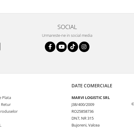
SOCIAL
Urmareste-ne in social media
DATE COMERCIALE
 Plata
MARVI LOGISTIC SRL
©
e Retur
J38/400/2009
Produselor
RO25858736
DN7, NR 315
L
Bujoreni, Valcea