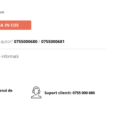
are
A IN COS
 ajutor?
0755000680
/
0755000681
informatii
enzi de
Suport clienti: 0755 000 680