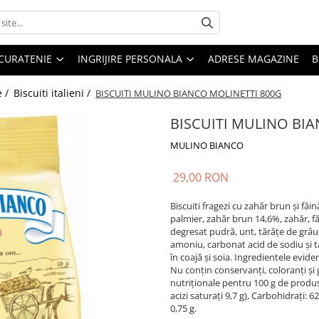
CURATENIE
INGRIJIRE PERSONALA
ADRESE MAGAZINE
B
e /
Biscuiti italieni /
BISCUITI MULINO BIANCO MOLINETTI 800G
BISCUITI MULINO BI
MULINO BIANCO
29,00 RON
Biscuiti fragezi cu zahăr brun și făi
palmier, zahăr brun 14,6%, zahăr, făi
degresat pudră, unt, tărâțe de grâu
amoniu, carbonat acid de sodiu și t
în coajă și soia. Ingredientele evid
Nu conțin conservanți, coloranți și 
nutriționale pentru 100 g de produs:
acizi saturați 9,7 g), Carbohidrați: 62
0,75 g.