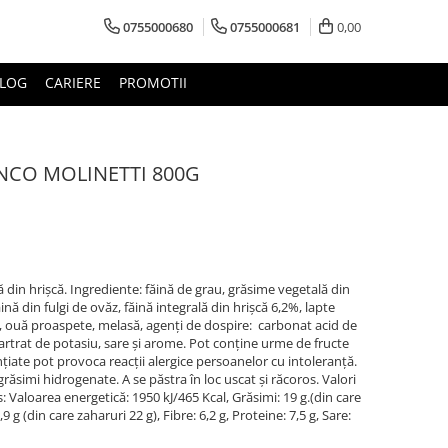
0755000680
0755000681
0,00
LOG
CARIERE
PROMOTII
ANCO MOLINETTI 800G
nă din hrișcă. Ingrediente: făină de grau, grăsime vegetală din
nă din fulgi de ovăz, făină integrală din hrișcă 6,2%, lapte
, ouă proaspete, melasă, agenți de dospire: carbonat acid de
artrat de potasiu, sare și arome. Pot conține urme de fructe
ențiate pot provoca reacții alergice persoanelor cu intoleranță.
grăsimi hidrogenate. A se păstra în loc uscat și răcoros. Valori
 Valoarea energetică: 1950 kJ/465 Kcal, Grăsimi: 19 g.(din care
,9 g (din care zaharuri 22 g), Fibre: 6,2 g, Proteine: 7,5 g, Sare: