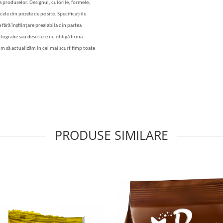
 a produselor. Designul, culorile, formele,
cele din pozele de pe site. Specificațiile
 fără înștiințare prealabilă din partea
otografie sau descriere nu obligă firma
im să actualizăm în cel mai scurt timp toate
PRODUSE SIMILARE