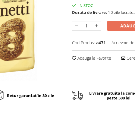
IN STOC
Durata de livrare:
1-2 zile lucrato
ADAUG
Cod Produs:
a471
Ai nevoie de
Adauga la Favorite
Cere 
Livrare gratuita la com
Retur garantat în 30 zile
peste 500 lei