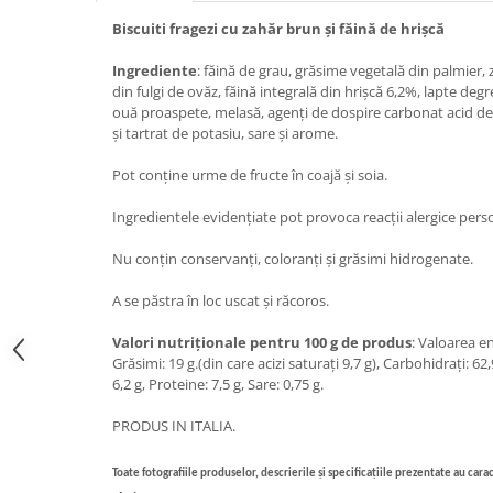
Biscuiti fragezi cu zahăr brun și făină de hrișcă
Bere italiana
Vinuri italiene
Ingrediente
: făină de grau, grăsime vegetală din palmier,
Bauturi aperitive, alcoolice
din fulgi de ovăz, făină integrală din hrișcă 6,2%, lapte deg
ouă proaspete, melasă, agenți de dospire carbonat acid d
Apa italiana
și tartrat de potasiu, sare și arome.
Sucuri si bauturi racoritoare
Pot conține urme de fructe în coajă și soia.
Ceai
Panettone cozonac italian,
Ingredientele evidențiate pot provoca reacții alergice pers
Pandoro si Balocco
Nu conțin conservanți, coloranți și grăsimi hidrogenate.
Produse fara gluten
Produse de panificatie
A se păstra în loc uscat și răcoros.
Produse de patiserie
Valori nutriționale pentru 100 g de produs
: Valoarea en
Grăsimi: 19 g.(din care acizi saturați 9,7 g), Carbohidrați: 62,
6,2 g, Proteine: 7,5 g, Sare: 0,75 g.
PRODUS IN ITALIA.
Toate fotografiile produselor, descrierile și specificațiile prezentate au carac