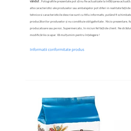
vândut .
Fotografiile prezentate pot să nu fie actualizate la înfățișarea actuală
alte caracteristici ale produselor sau ambalajelor pot diferi in realitate față de 
tehnice si caracteristicile descrise sunt cu titlu informativ, putând fi schimbate
producătorilor produselor și nu constituie obligativitate . Nicio prezentare, f
producatoare sau pe noi, Supermercato, în niciun fel față de client. Ne strădu
modificările ce apar. Vă mulțumim pentru înțelegere !
Informatii conformitate produs