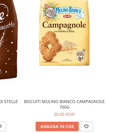
I STELLE
BISCUITI MULINO BIANCO CAMPAGNOLE
BISCUITI
700G
30,00 RON
ADAUGA IN COS
AD