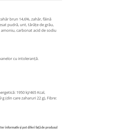
 zahăr brun 14,6%, zahăr, făină
resat pudră, unt, tărâțe de grâu,
e amoniu, carbonat acid de sodiu
oanelor cu intoleranță.
ergetică: 1950 kJ/465 Kcal,
9 g (din care zaharuri 22 g), Fibre:
ter informativ și pot diferi față de produsul