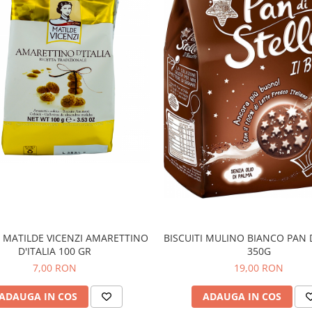
I MATILDE VICENZI AMARETTINO
BISCUITI MULINO BIANCO PAN D
D'ITALIA 100 GR
350G
7,00 RON
19,00 RON
ADAUGA IN COS
ADAUGA IN COS