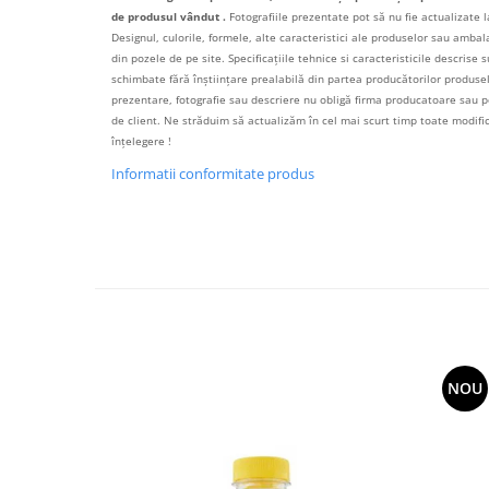
de produsul vândut .
Fotografiile prezentate pot să nu fie actualizate l
Designul, culorile, formele, alte caracteristici ale produselor sau ambalaj
din pozele de pe site. Specificațiile tehnice si caracteristicile descrise s
schimbate fără înștiințare prealabilă din partea producătorilor produselo
prezentare, fotografie sau descriere nu obligă firma producatoare sau pe
de client. Ne străduim să actualizăm în cel mai scurt timp toate modif
înțelegere !
Informatii conformitate produs
NOU