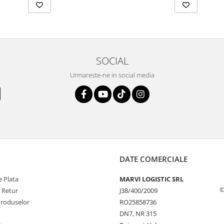
SOCIAL
Urmareste-ne in social media
DATE COMERCIALE
 Plata
MARVI LOGISTIC SRL
©
e Retur
J38/400/2009
Produselor
RO25858736
DN7, NR 315