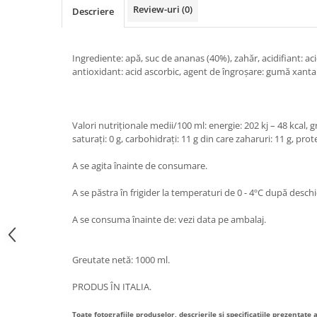
Review-uri
(0)
Descriere
Bere italiana
Vinuri italiene
Bauturi aperitive, alcoolice
Ingrediente: apă, suc de ananas (40%), zahăr, acidifiant: aci
antioxidant: acid ascorbic, agent de îngroșare: gumă xanta
Apa italiana
Sucuri si bauturi racoritoare
Ceai
Valori nutriționale medii/100 ml: energie: 202 kj – 48 kcal, gr
Panettone cozonac italian,
saturați: 0 g, carbohidrați: 11 g din care zaharuri: 11 g, protei
Pandoro si Balocco
A se agita înainte de consumare.
Produse fara gluten
Produse de panificatie
A se păstra în frigider la temperaturi de 0 - 4ºC după deschi
Produse de patiserie
A se consuma înainte de: vezi data pe ambalaj.
Greutate netă: 1000 ml.
PRODUS ÎN ITALIA.
Toate fotografiile produselor, descrierile și specificațiile prezentate 