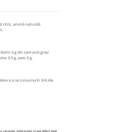
d citric, aromă naturală,
n.
ăsimi: 0 g din care acizi grași
ne: 0,5 g, sare: 0 g.
dere și a se consuma în 3/4 zile.
au caracter informativ și pot diferi față