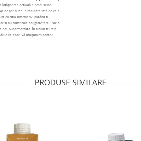
a înfățișarea actuală a produselor.
elor pot diferi in realitate față de cele
unt cu titlu informativ, putând fi
r și nu constituie obligativitate . Nicio
 noi, Supermercato, în niciun fel față
icările ce apar. Vă mulțumim pentru
PRODUSE SIMILARE