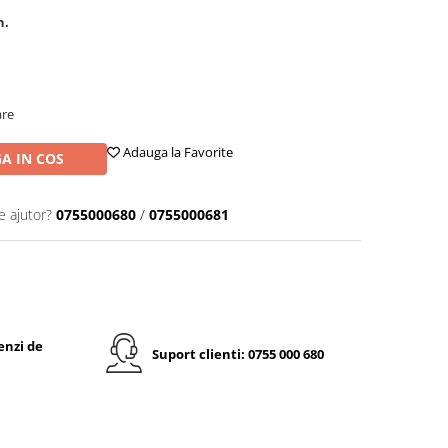
n.
are
Adauga la Favorite
A IN COS
e ajutor?
0755000680
/
0755000681
enzi de
Suport clienti: 0755 000 680