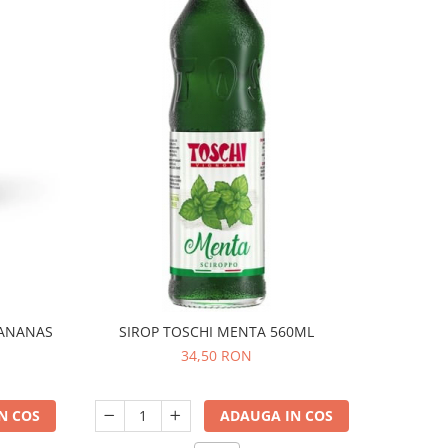
 ANANAS
SIROP TOSCHI MENTA 560ML
SIROP T
34,50 RON
N COS
ADAUGA IN COS