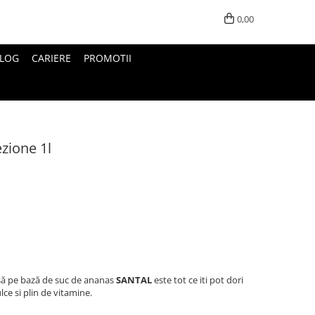
0,00
LOG
CARIERE
PROMOTII
zione 1l
să pe bază de suc de ananas
SANTAL
este tot ce iti pot dori
ce si plin de vitamine.