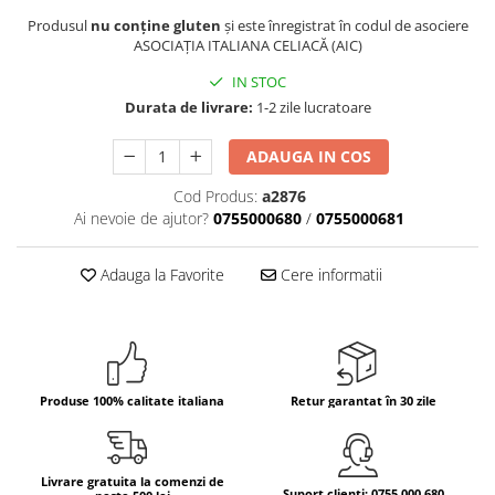
Produsul
nu conține gluten
și este înregistrat în codul de asociere
Bere italiana
ASOCIAȚIA ITALIANA CELIACĂ (AIC)
Vinuri italiene
IN STOC
Bauturi aperitive, alcoolice
Durata de livrare:
1-2 zile lucratoare
Apa italiana
Sucuri si bauturi racoritoare
ADAUGA IN COS
Ceai
Cod Produs:
a2876
Panettone cozonac italian,
Ai nevoie de ajutor?
0755000680
/
0755000681
Pandoro si Balocco
Produse fara gluten
Adauga la Favorite
Cere informatii
Produse de panificatie
Produse de patiserie
Produse 100% calitate italiana
Retur garantat în 30 zile
Livrare gratuita la comenzi de
Suport clienti: 0755 000 680